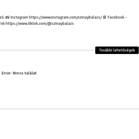
erző. 📸 Instagram https://www.instagram.com/szinaybalazs/ 📘 Facebook –
Tok https://www.tiktok.com/@szinaybalazs
Jama és nijama elv
tanítások, melyek s
önmegvalósítást - j
További lehetőségek
Error:
Nincs találat