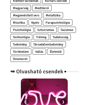
Kiemelt tartalmak
Kortárs szerzők
Magyarság
Meditáció
Megzenésített vers
Metafizika
Misztika
Nyelv
Parapszichológia
Pszichológia
Sztoicizmus
Taoizmus
Technológia
Tréning
Tudatosság
Tudomány
Társadalomtudomány
Történelem
Vallás
Életmód
Önismeret
➥ Olvasható csendek
❮
❯