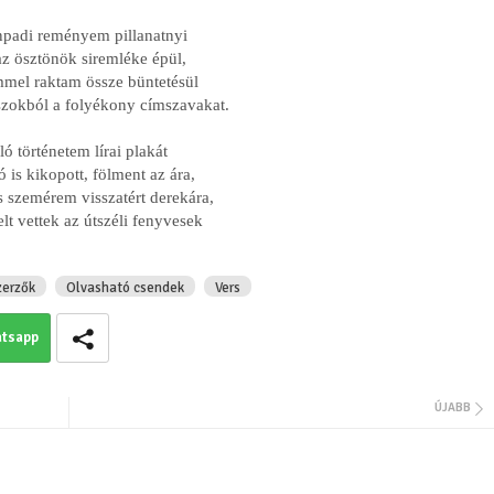
npadi reményem pillanatnyi
z ösztönök siremléke épül,
Jusztin-Horváth Do
Vesszőhiba
mmel raktam össze büntetésül
szokból a folyékony címszavakat.
ló történetem lírai plakát
ó is kikopott, fölment az ára,
s szemérem visszatért derekára,
elt vettek az útszéli fenyvesek
zerzők
Olvasható csendek
Vers
Ramana Maharsi: K
tsapp
(Részlet A nyíleg
című könyvből)
ÚJABB