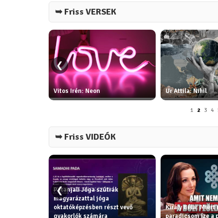
➥ Friss VERSEK
❮
ottya:
Vitos Irén: Neon
Ur Attila: Nihil
1
2
3
4
➥ Friss VIDEÓK
❮
Patanjali Jóga szútrák
k - erkölcsi
magyarázattal jóga
gítik az
oktatóképzésben részt vevő
Király Béla: Miért
ga filozófia
gyakorlók számára
paradicsom íze a