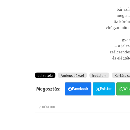
bár szí
mégis a
tíz körö
virágzó míto
gyar
– a jelsz
szélcsende
és elégtét
Jelzetek:
Ambrus József
Irodalom
Kortárs s
Facebook
Twitter
Wha
RÉGEBBI