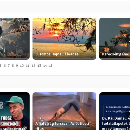
B. Tomos Hajnal: Ébredés
Kerecsényi Éva:
5
6
7
8
9
10
11
12
13
14
15
Dr. Pál Dániel:
 nincs már
A fiatalság forrása - Az öt tibeti
tudatállapotok e
 paradicsomnak?
rítus
megvilágosodá