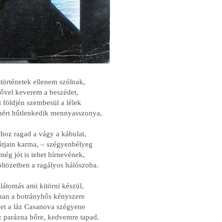
történetek ellenem szólnak,
ővel keverem a beszédet,
i földjén szembesül a lélek
ért hűtlenkedik mennyasszonya,
hoz ragad a vágy a kábulat,
tjain karma, – szégyenbélyeg
 még jót is tehet hírnevének,
ltözetben a ragályos hálószoba.
átomás ami kitörni készül,
nan a botrányhős kényszere
et a láz Casanova szégyene
 parázna bőre, kedvemre tapad.