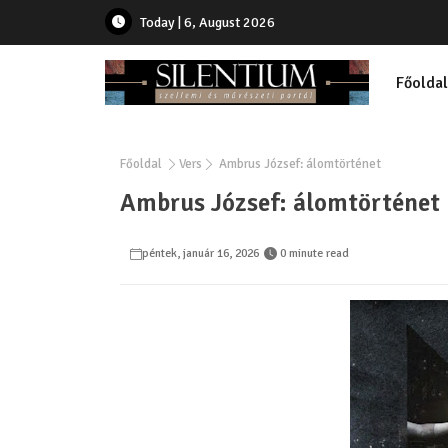
Today | 6, August 2026
Főoldal
Főoldal
Vers
Ambrus József: álomtörténet
Ambrus József: álomtörténet
péntek, január 16, 2026
0 minute read