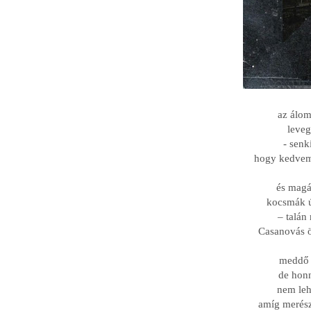
az álom
leveg
- senk
hogy kedvem
és magá
kocsmák ú
– talán
Casanovás ö
meddő l
de hon
nem leh
amíg merész