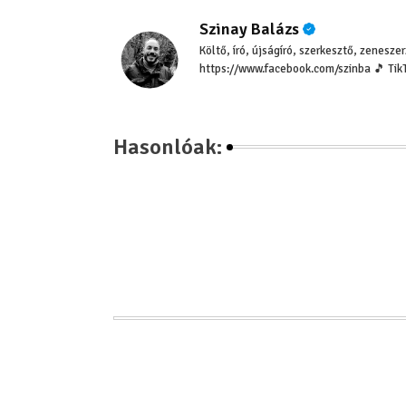
Szinay Balázs
Költő, író, újságíró, szerkesztő, zenesz
https://www.facebook.com/szinba 🎵 Tik
Hasonlóak: