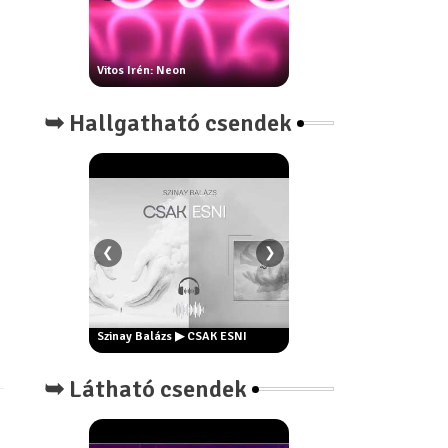
rottya:
Vitos Irén: Neon
Ur Attila: Nihil
➥ Hallgatható csendek
❮
❯
i vagyok én?
yenes ösvény
Szinay Balázs ▶ Este // pop
Szinay Balázs ▶ CSAK ESNI
remake
➥ Látható csendek