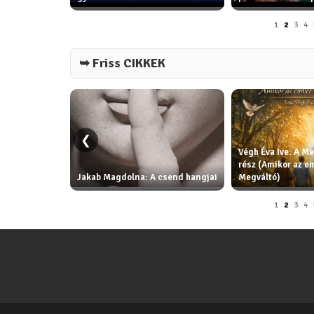
1
2
3
4
➥ Friss CIKKEK
❮
Végh Éva Ive: A Me
rész (Amikor az e
Jakab Magdolna: A csend hangjai
Megváltó)
1
2
3
4