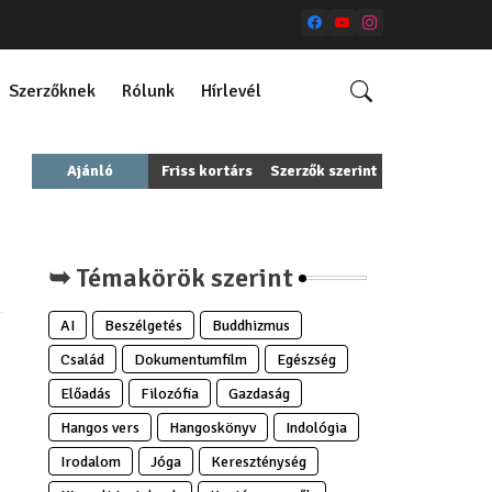
Szerzőknek
Rólunk
Hírlevél
Ajánló
Friss kortárs
Szerzők szerint
➥ Témakörök szerint
AI
Beszélgetés
Buddhizmus
Család
Dokumentumfilm
Egészség
Előadás
Filozófia
Gazdaság
Hangos vers
Hangoskönyv
Indológia
Irodalom
Jóga
Kereszténység