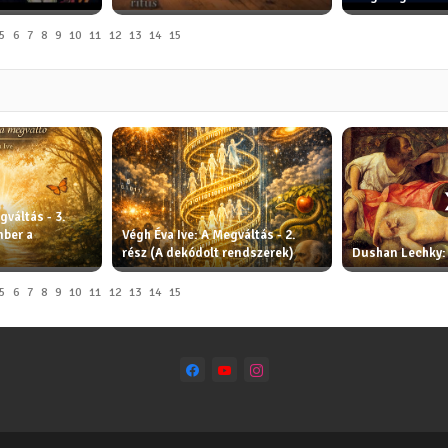
5
6
7
8
9
10
11
12
13
14
15
gváltás - 3.
mber a
Végh Éva Ive: A Megváltás - 2.
rész (A dekódolt rendszerek)
Dushan Lechky:
5
6
7
8
9
10
11
12
13
14
15