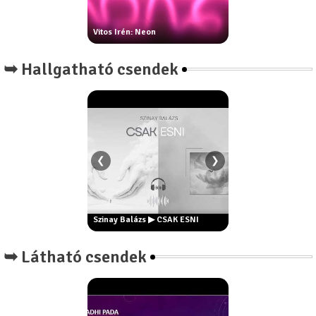
áth Dorottya:
Vitos Irén: Neon
Csontos Márta: Foga
➥ Hallgatható csendek
❮
❯
rsi: Ki vagyok én?
nyílegyenes ösvény
Szinay Balázs ▶ Este
ől)
Szinay Balázs ▶ CSAK ESNI
remake
➥ Látható csendek