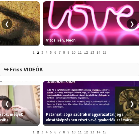
❮
❯
a
Vitos Irén: Neon
1
2
3
4
5
6
7
8
9
10
11
12
13
14
15
➥ Friss VIDEÓK
❮
❯
tások, melyek
Patanjali Jóga szútrák magyarázattal jóga
zófia
oktatóképzésben részt vevő gyakorlók számára
1
2
3
4
5
6
7
8
9
10
11
12
13
14
15