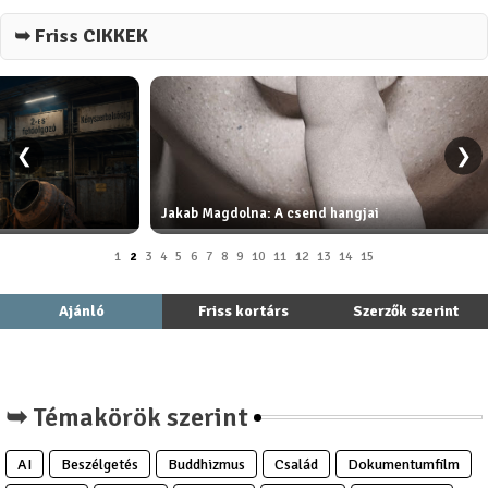
➥ Friss CIKKEK
❮
❯
Jakab Magdolna: A csend hangjai
1
2
3
4
5
6
7
8
9
10
11
12
13
14
15
Ajánló
Friss kortárs
Szerzők szerint
➥ Témakörök szerint
AI
Beszélgetés
Buddhizmus
Család
Dokumentumfilm