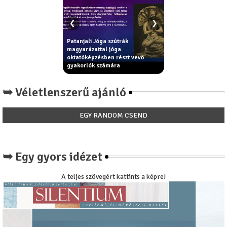
❮
❯
Patanjali Jóga szútrák
ama elvek - erkölcsi
magyarázattal jóga
Király Béla: Miért ni
elyek segítik az
oktatóképzésben részt vevő
paradicsom íze a
ást - jóga filozófia
gyakorlók számára
paradicsomnak?
➥ Véletlenszerű ajánló
EGY RANDOM CSEND
➥ Egy gyors idézet
A teljes szövegért kattints a képre!