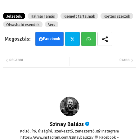
Jelzetek:
Halmai Tamás
Kiemelt tartalmak
Kortárs szerzők
Olvasható csendek
Vers
Facebook
Twit
Wha
RÉGEBBI
ÚJABB
ter
tsa
pp
Szinay Balázs
Költő, író, újságíró, szerkesztő, zeneszerző. 📸 Instagram
https://www.instagram.com/szinaybalazs/ 📘 Facebook –