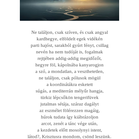
Ne találjon, csak szíven, és csak angyal
kardhegye, elföldelt egek vidékén
parti hajóst, sarakból gyúrt fényt, csillag
nevén ha nem tudóját is, fogalmak
rejtjében addig-addig megidőzőt,
hegyre föl, kápolnába kanyarogjon
a szó, a mondatlan, a veszthetetlen,
ne találjon, csak pólusok mögül
a koordinátákra esketett
súgás, a mediterrán mélyűr hangja,
türkiz lépcsőkön tengerifüvek
jutalmas sétája, száraz dagályt
az eszmélet fölérezzen magáig,
húrok tudata így kiábrázoljon
arcot, zenét a tánc vége után,
a kezdetek előtt mosolynyi istent,
látod?, Krisztusra mondom, csönd leszünk.