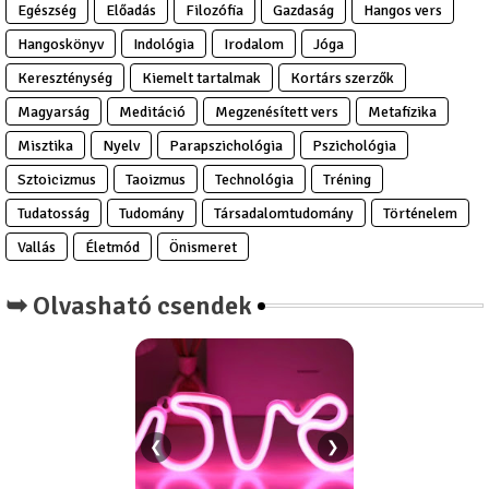
Egészség
Előadás
Filozófia
Gazdaság
Hangos vers
Hangoskönyv
Indológia
Irodalom
Jóga
Kereszténység
Kiemelt tartalmak
Kortárs szerzők
Magyarság
Meditáció
Megzenésített vers
Metafizika
Misztika
Nyelv
Parapszichológia
Pszichológia
Sztoicizmus
Taoizmus
Technológia
Tréning
Tudatosság
Tudomány
Társadalomtudomány
Történelem
Vallás
Életmód
Önismeret
➥ Olvasható csendek
❮
❯