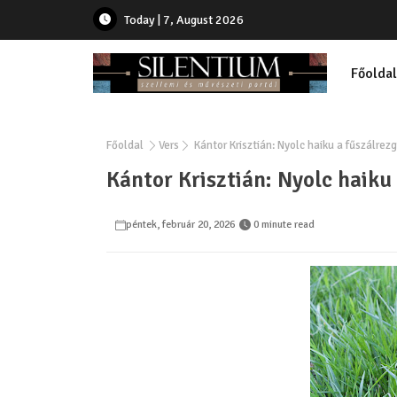
Today | 7, August 2026
Főoldal
Főoldal
Vers
Kántor Krisztián: Nyolc haiku a fűszálrez
Kántor Krisztián: Nyolc haiku
péntek, február 20, 2026
0 minute read