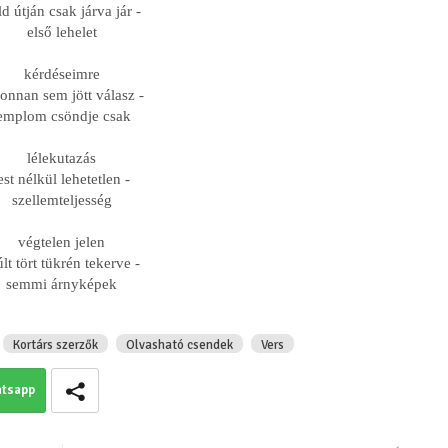
ld útján csak járva jár -
első lehelet
Jusztin-Horváth Do
Vesszőhiba
kérdéseimre
onnan sem jött válasz -
emplom csöndje csak
lélekutazás
est nélkül lehetetlen -
szellemteljesség
végtelen jelen
lt tört tükrén tekerve -
semmi árnyképek
Ramana Maharsi: K
(Részlet A nyíleg
című könyvből)
Kortárs szerzők
Olvasható csendek
Vers
tsapp