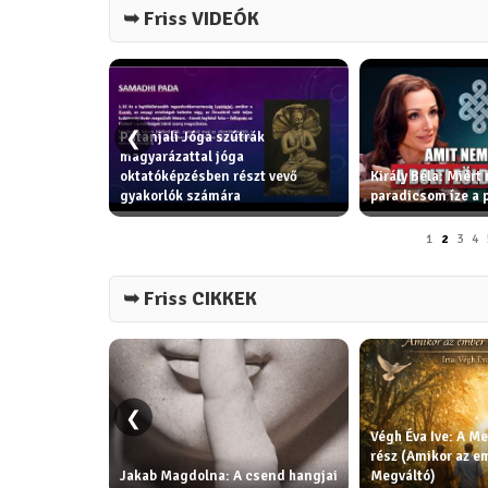
➥ Friss VIDEÓK
❮
Patanjali Jóga szútrák
k - erkölcsi
magyarázattal jóga
gítik az
oktatóképzésben részt vevő
Király Béla: Miért
ga filozófia
gyakorlók számára
paradicsom íze a
1
2
3
4
➥ Friss CIKKEK
❮
Végh Éva Ive: A Me
rész (Amikor az e
Jakab Magdolna: A csend hangjai
Megváltó)