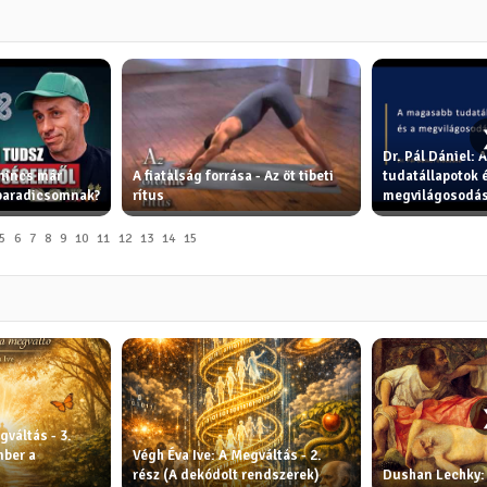
Dr. Pál Dániel:
 nincs már
A fiatalság forrása - Az öt tibeti
tudatállapotok e
 paradicsomnak?
rítus
megvilágosodá
5
6
7
8
9
10
11
12
13
14
15
gváltás - 3.
mber a
Végh Éva Ive: A Megváltás - 2.
rész (A dekódolt rendszerek)
Dushan Lechky: