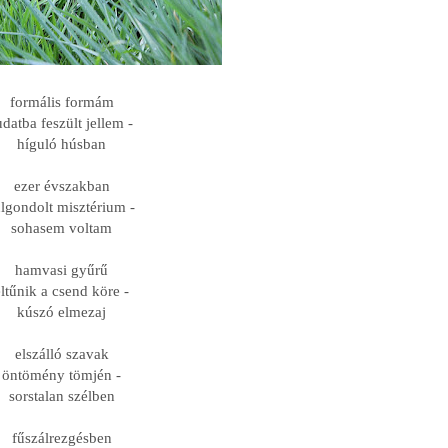
formális formám
udatba feszült jellem -
híguló húsban
ezer évszakban
úlgondolt misztérium -
sohasem voltam
hamvasi gyűrű
eltűnik a csend köre -
kúszó elmezaj
elszálló szavak
öntömény tömjén -
sorstalan szélben
fűszálrezgésben