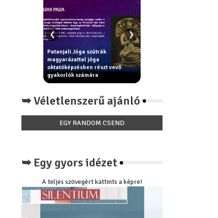
❮
❯
Patanjali Jóga szútrák
ek - erkölcsi
magyarázattal jóga
Király Béla: Miért nincs má
egítik az
oktatóképzésben részt vevő
paradicsom íze a
óga filozófia
gyakorlók számára
paradicsomnak?
➥ Véletlenszerű ajánló
EGY RANDOM CSEND
➥ Egy gyors idézet
A teljes szövegért kattints a képre!