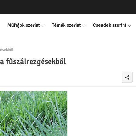
Műfajok szerint
Témák szerint
Csendek szerint
gésekből
 a fűszálrezgésekből
0