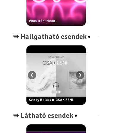
rottya:
Vitos Irén: Neon
Csontos Márta: Fogas vers
➥ Hallgatható csendek
❮
❯
i vagyok én?
yenes ösvény
Szinay Balázs ▶ Este // pop
Szinay Balázs ▶ CSAK ESNI
remake
➥ Látható csendek