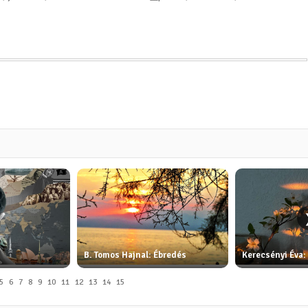
B. Tomos Hajnal: Ébredés
Kerecsényi Éva:
5
6
7
8
9
10
11
12
13
14
15