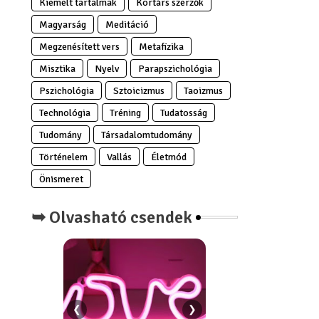
Kiemelt tartalmak
Kortárs szerzők
Magyarság
Meditáció
Megzenésített vers
Metafizika
Misztika
Nyelv
Parapszichológia
Pszichológia
Sztoicizmus
Taoizmus
Technológia
Tréning
Tudatosság
Tudomány
Társadalomtudomány
Történelem
Vallás
Életmód
Önismeret
➥ Olvasható csendek
❮
❯