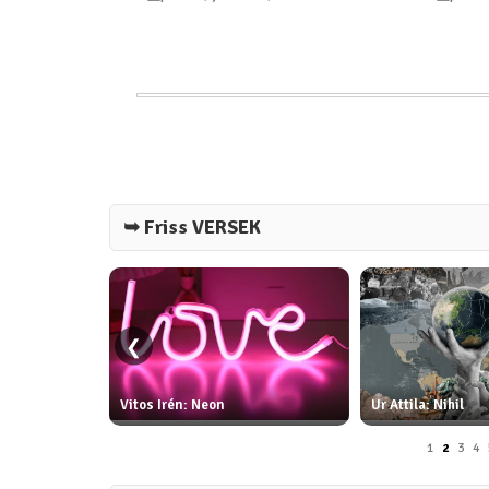
➥ Friss VERSEK
❮
ottya:
Vitos Irén: Neon
Ur Attila: Nihil
1
2
3
4