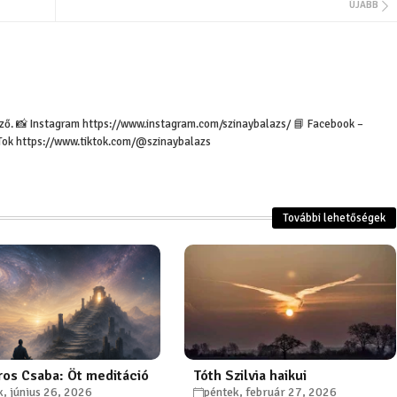
ÚJABB
Jama és nijama elv
tanítások, melyek s
erző. 📸 Instagram https://www.instagram.com/szinaybalazs/ 📘 Facebook –
önmegvalósítást - j
Tok https://www.tiktok.com/@szinaybalazs
További lehetőségek
os Csaba: Öt meditáció
Tóth Szilvia haikui
k, június 26, 2026
péntek, február 27, 2026