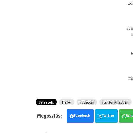
zö
seh
t
t
mú
Jelzetek:
Haiku
Irodalom
Kántor Krisztián
Facebook
Twitter
Wha