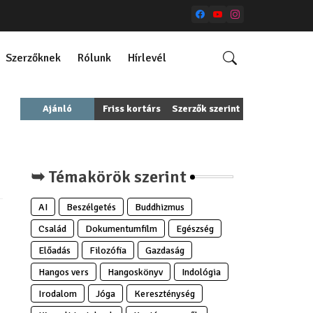
Szerzőknek
Rólunk
Hírlevél
Ajánló
Friss kortárs
Szerzők szerint
➥ Témakörök szerint
AI
Beszélgetés
Buddhizmus
Család
Dokumentumfilm
Egészség
Előadás
Filozófia
Gazdaság
Hangos vers
Hangoskönyv
Indológia
Irodalom
Jóga
Kereszténység