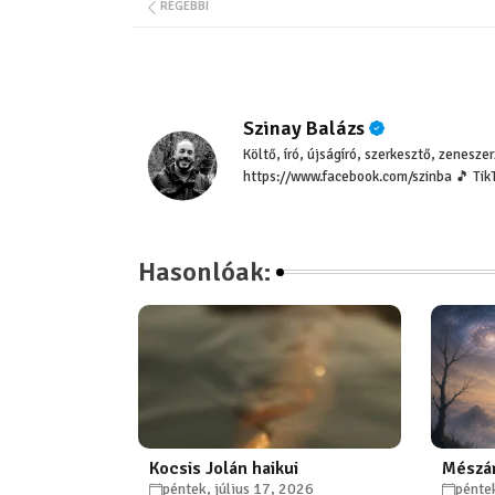
RÉGEBBI
Szinay Balázs
Költő, író, újságíró, szerkesztő, zenesz
https://www.facebook.com/szinba 🎵 Tik
Hasonlóak:
Kocsis Jolán haikui
Mészár
péntek, július 17, 2026
pénte