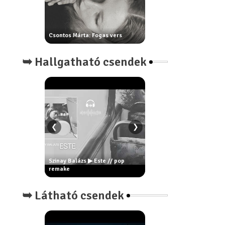
Csontos Márta: Fogas vers
Ur Attila: Nihil
➥ Hallgatható csendek
❮
❯
Szinay Balázs ▶ Este // pop
Szinay Balázs ▶ VOLTVANLE
SAK ESNI
remake
rock remake
➥ Látható csendek