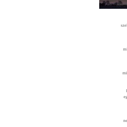
sze
mi
mi
e
ne