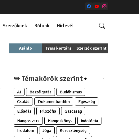
Szerzőknek
Rólunk
Hírlevél
Ajánló
Friss kortárs
Szerzők szerint
➥ Témakörök szerint
AI
Beszélgetés
Buddhizmus
Család
Dokumentumfilm
Egészség
Előadás
Filozófia
Gazdaság
Hangos vers
Hangoskönyv
Indológia
Irodalom
Jóga
Kereszténység