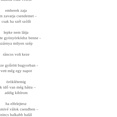
emberek zaja
Jusztin-Horváth Dorottya:
m zavarja csendemet –
Vesszőhiba
Vitos Irén: Neon
csak ha szél szólít
lepke nem látja
 te gyönyörködsz benne -
szárnya milyen szép
ráncos volt keze
ze gyűrött bugyorban -
vett még egy napot
Ramana Maharsi: Ki vagyok én?
öröklétemig
(Részlet A nyílegyenes ösvény
k idő van még hátra –
című könyvből)
Szinay Balázs ▶ C
addig kibírom
ha elfelejtesz
mivé válok csendben –
nincs halkabb halál