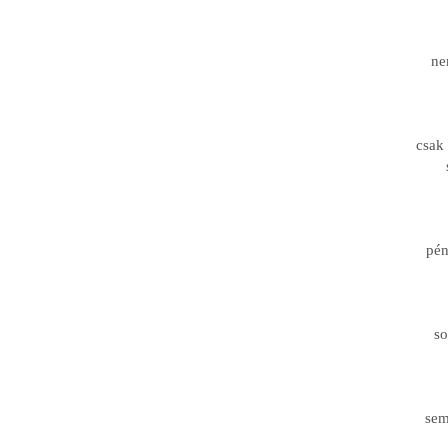
ne
csak
pén
so
sem