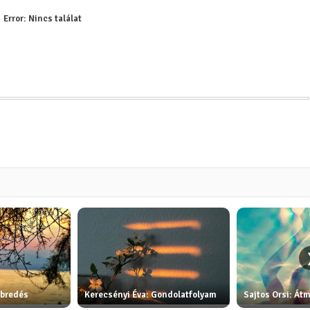
Error:
Nincs találat
Ébredés
Kerecsényi Éva: Gondolatfolyam
Sajtos Orsi: Át