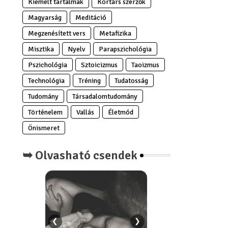
Kiemelt tartalmak
Kortárs szerzők
Magyarság
Meditáció
Megzenésített vers
Metafizika
Misztika
Nyelv
Parapszichológia
Pszichológia
Sztoicizmus
Taoizmus
Technológia
Tréning
Tudatosság
Tudomány
Társadalomtudomány
Történelem
Vallás
Életmód
Önismeret
➥ Olvasható csendek
❮
❯