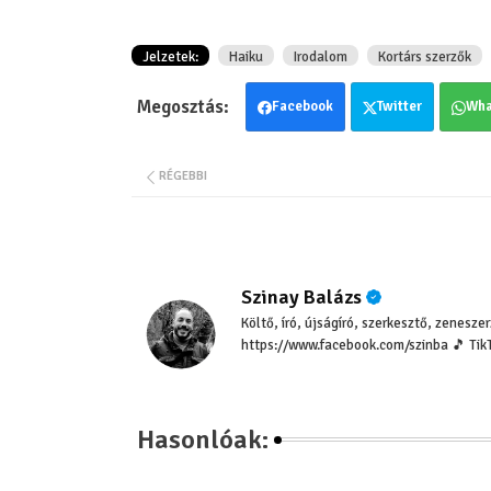
Jelzetek:
Haiku
Irodalom
Kortárs szerzők
Facebook
Twitter
Wha
RÉGEBBI
Szinay Balázs
Költő, író, újságíró, szerkesztő, zenesz
https://www.facebook.com/szinba 🎵 Tik
Hasonlóak: