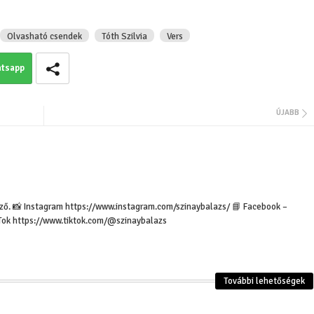
Olvasható csendek
Tóth Szilvia
Vers
tsapp
Patanjali Jóga szú
Jama és nijama elvek - erkölcsi
magyarázattal jóg
tanítások, melyek segítik az
oktatóképzésben r
önmegvalósítást - jóga filozófia
gyakorlók számár
ÚJABB
erző. 📸 Instagram https://www.instagram.com/szinaybalazs/ 📘 Facebook –
Tok https://www.tiktok.com/@szinaybalazs
További lehetőségek