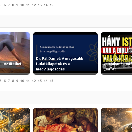
5
6
7
8
9
10
11
12
13
14
15
Dr. Pál Dániel: A magasabb
Hány isten van 
 - Az öt tibeti
tudatállapotok és a
valójában? – mi
megvilágosodás
„mi"-t?
5
6
7
8
9
10
11
12
13
14
15