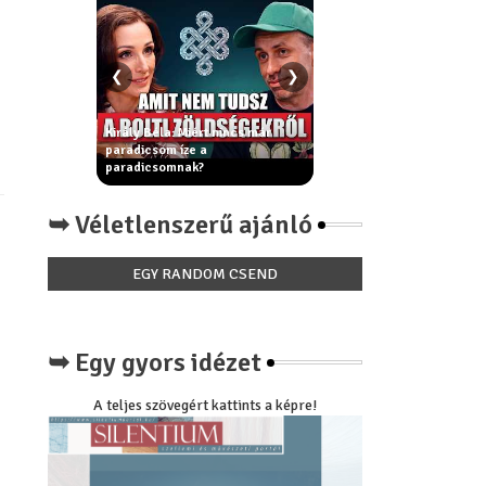
❮
❯
trák
a
Király Béla: Miért nincs már
észt vevő
paradicsom íze a
A fiatalság forrása - Az öt t
a
paradicsomnak?
rítus
➥ Véletlenszerű ajánló
EGY RANDOM CSEND
➥ Egy gyors idézet
A teljes szövegért kattints a képre!