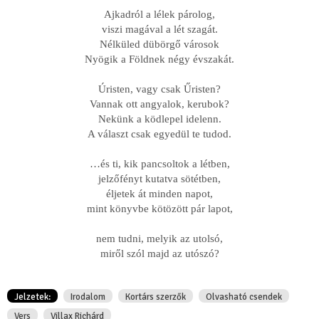
Ajkadról a lélek párolog,
viszi magával a lét szagát.
Nélküled dübörgő városok
Nyögik a Földnek négy évszakát.
Úristen, vagy csak Űristen?
Vannak ott angyalok, kerubok?
Nekünk a ködlepel idelenn.
A választ csak egyedül te tudod.
…és ti, kik pancsoltok a létben,
jelzőfényt kutatva sötétben,
éljetek át minden napot,
mint könyvbe kötözött pár lapot,
nem tudni, melyik az utolsó,
miről szól majd az utószó?
Jelzetek:
Irodalom
Kortárs szerzők
Olvasható csendek
Vers
Villax Richárd