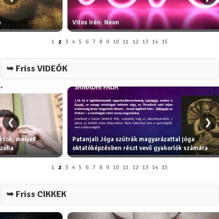
a
Vitos Irén: Neon
1
2
3
4
5
6
7
8
9
10
11
12
13
14
15
➥ Friss VIDEÓK
❮
❯
tások, melyek
Patanjali Jóga szútrák magyarázattal jóga
zófia
oktatóképzésben részt vevő gyakorlók számára
1
2
3
4
5
6
7
8
9
10
11
12
13
14
15
➥ Friss CIKKEK