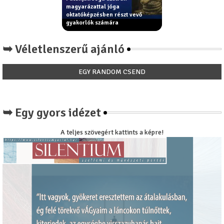
ama elvek - erkölcsi
magyarázattal jóga
Király Béla: Miért ni
elyek segítik az
oktatóképzésben részt vevő
paradicsom íze a
ást - jóga filozófia
gyakorlók számára
paradicsomnak?
➥ Véletlenszerű ajánló
EGY RANDOM CSEND
➥ Egy gyors idézet
A teljes szövegért kattints a képre!