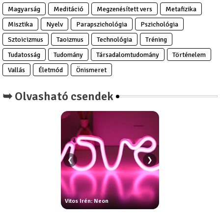
Magyarság
Meditáció
Megzenésített vers
Metafizika
Misztika
Nyelv
Parapszichológia
Pszichológia
Sztoicizmus
Taoizmus
Technológia
Tréning
Tudatosság
Tudomány
Társadalomtudomány
Történelem
Vallás
Életmód
Önismeret
➥ Olvasható csendek
❮
❯
áth Dorottya:
Vitos Irén: Neon
Csontos Márta: Foga