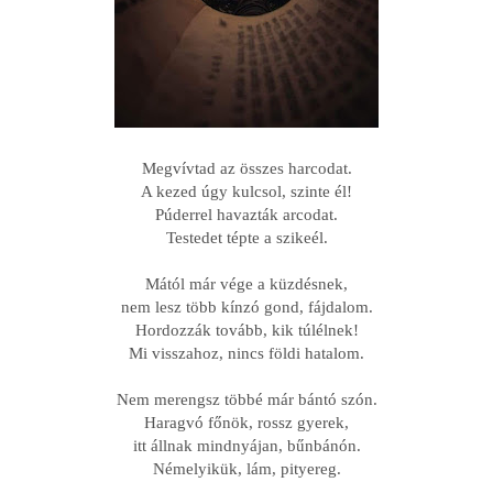
Megvívtad az összes harcodat.
A kezed úgy kulcsol, szinte él!
Púderrel havazták arcodat.
Testedet tépte a szikeél.
Mától már vége a küzdésnek,
nem lesz több kínzó gond, fájdalom.
Hordozzák tovább, kik túlélnek!
Mi visszahoz, nincs földi hatalom.
Nem merengsz többé már bántó szón.
Haragvó főnök, rossz gyerek,
itt állnak mindnyájan, bűnbánón.
Némelyikük, lám, pityereg.