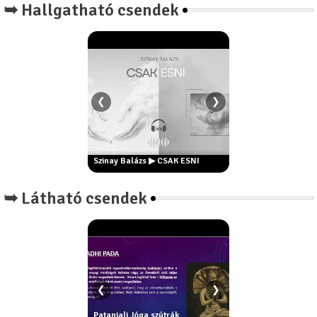
➥ Hallgatható csendek
❮
❯
rsi: Ki vagyok én?
nyílegyenes ösvény
Szinay Balázs ▶ Este
ől)
Szinay Balázs ▶ CSAK ESNI
remake
➥ Látható csendek
❮
❯
Patanjali Jóga szútrák