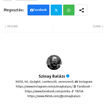
Facebook
Twit
Wha
RÉGEBBI
ÚJABB
ter
tsa
pp
Szinay Balázs
Költő, író, újságíró, szerkesztő, zeneszerző. 📸 Instagram
https://www.instagram.com/szinaybalazs/ 📘 Facebook –
https://www.facebook.com/szinba 🎵 TikTok
https://www.tiktok.com/@szinaybalazs