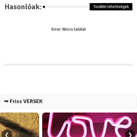
Hasonlóak:
További lehetőségek
Error:
Nincs találat
➥ Friss VERSEK
❮
❯