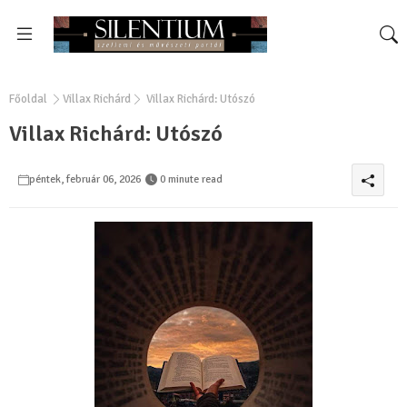
Főoldal
Villax Richárd
Villax Richárd: Utószó
Villax Richárd: Utószó
péntek, február 06, 2026
0 minute read
0