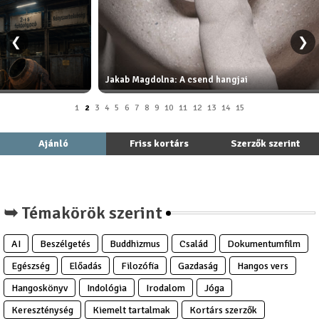
❮
❯
Jakab Magdolna: A csend hangjai
1
2
3
4
5
6
7
8
9
10
11
12
13
14
15
Ajánló
Friss kortárs
Szerzők szerint
➥ Témakörök szerint
AI
Beszélgetés
Buddhizmus
Család
Dokumentumfilm
Egészség
Előadás
Filozófia
Gazdaság
Hangos vers
Hangoskönyv
Indológia
Irodalom
Jóga
Kereszténység
Kiemelt tartalmak
Kortárs szerzők