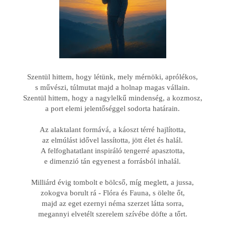
Szentül hittem, hogy létünk, mely mérnöki, aprólékos,
s művészi, túlmutat majd a holnap magas vállain.
Szentül hittem, hogy a nagylelkű mindenség, a kozmosz,
a port elemi jelentőséggel sodorta határain.
Az alaktalant formává, a káoszt térré hajlította,
az elmúlást idővel lassította, jött élet és halál.
A felfoghatatlant inspiráló tengerré apasztotta,
e dimenzió tán egyenest a forrásból inhalál.
Milliárd évig tombolt e bölcső, míg meglett, a jussa,
zokogva borult rá - Flóra és Fauna, s ölelte őt,
majd az eget ezernyi néma szerzet látta sorra,
megannyi elvetélt szerelem szívébe döfte a tőrt.