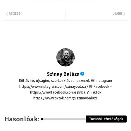
Twit
Wha
RÉGEBBI
ÚJABB
ter
tsa
pp
Szinay Balázs
Költő, író, újságíró, szerkesztő, zeneszerző. 📸 Instagram
https://www.instagram.com/szinaybalazs/ 📘 Facebook –
https://www.facebook.com/szinba 🎵 TikTok
https://www.tiktok.com/@szinaybalazs
Hasonlóak:
További lehetőségek