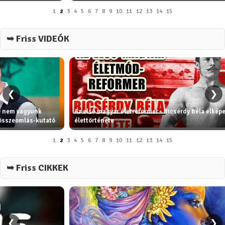
1
2
3
4
5
6
7
8
9
10
11
12
13
14
15
➥ Friss VIDEÓK
❮
❯
de nem vagyunk
Az első magyar életreformer - Bicsérdy Béla elkép
 összeomlás-kutató
élettörténete
1
2
3
4
5
6
7
8
9
10
11
12
13
14
15
➥ Friss CIKKEK
❮
❯