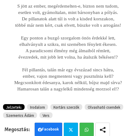
S jött az ember, megérdemelten-e, bizton nem tudom,
esetlen volt, gyámoltalan, mint bársonyban a pólyás.
De pillanatok alatt túl is volt a kisded korszakon,
többé már nem kért, csak elvett, büszke volt s arrogáns!
Egy ponton a buzgó szorgalom önös érdekké lett,
elhalványult a szikra, mi szemében fénylett ékesen.
A paradicsomi élmény még álmaiból rémlett,
évezredek, mit jobb lett volna, ha átalszik békésen!?
Fél pillantás, talán már egy évszázad sincs hátra,
ember, vajon megmenteni vagy pusztulnia kell?
Megcsonkított édesanya, karok nélkül, bújsz majd sírva?
Hamarosan talán a nagylelkű mindenség morzsol el!?
Jelzetek:
Irodalom
Kortárs szerzők
Olvasható csendek
Szemerics Ádám
Vers
Facebook