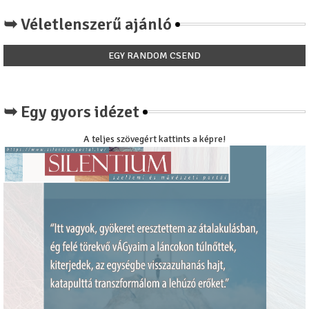
➥ Véletlenszerű ajánló
EGY RANDOM CSEND
➥ Egy gyors idézet
A teljes szövegért kattints a képre!