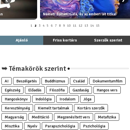
an
Németi Zoltán: Gaia, és az emberi lét titkai
1
2
3
4
5
6
7
8
9
10
11
12
13
14
15
Ajánló
Friss kortárs
Szerzők szerint
➥ Témakörök szerint
AI
Beszélgetés
Buddhizmus
Család
Dokumentumfilm
Egészség
Előadás
Filozófia
Gazdaság
Hangos vers
Hangoskönyv
Indológia
Irodalom
Jóga
Kereszténység
Kiemelt tartalmak
Kortárs szerzők
Magyarság
Meditáció
Megzenésített vers
Metafizika
Misztika
Nyelv
Parapszichológia
Pszichológia