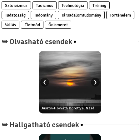
Sztoicizmus
Taoizmus
Technológia
Tréning
Tudatosság
Tudomány
Társadalomtudomány
Történelem
Vallás
Életmód
Önismeret
➥ Olvasható csendek
❮
❯
B. Tomos Hajnal: Egy
: Kérdőjel
Jusztin-Horváth Dorottya: Nézd
erezete
➥ Hallgatható csendek