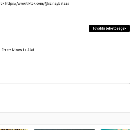
Tok https://www.tiktok.com/@szinaybalazs
További lehetőségek
Patanjali Jóga szú
Jama és nijama elvek - erkölcsi
magyarázattal jóg
tanítások, melyek segítik az
oktatóképzésben r
önmegvalósítást - jóga filozófia
gyakorlók számár
Error:
Nincs találat