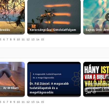
Ébredés
Kerecsényi Éva: Gondolatfolyam
Sajtos Orsi: Át
5
6
7
8
9
10
11
12
13
14
15
Dr. Pál Dániel: A magasabb
Hány isten van 
 - Az öt tibeti
tudatállapotok és a
valójában? – mi
megvilágosodás
„mi"-t?
5
6
7
8
9
10
11
12
13
14
15