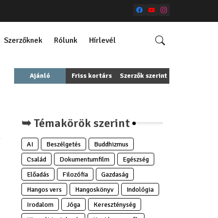
Szerzőknek
Rólunk
Hírlevél
Ajánló
Friss kortárs
Szerzők szerint
➥ Témakörök szerint
AI
Beszélgetés
Buddhizmus
Család
Dokumentumfilm
Egészség
Előadás
Filozófia
Gazdaság
Hangos vers
Hangoskönyv
Indológia
Irodalom
Jóga
Kereszténység