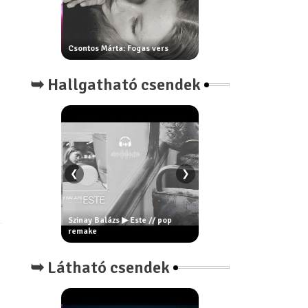
Csontos Márta: Fogas vers
Ur Attila: Nihil
➥ Hallgatható csendek
❮
❯
Szinay Balázs ▶ Este // pop
Szinay Balázs ▶ VOLTVANLE
SAK ESNI
remake
rock remake
➥ Látható csendek