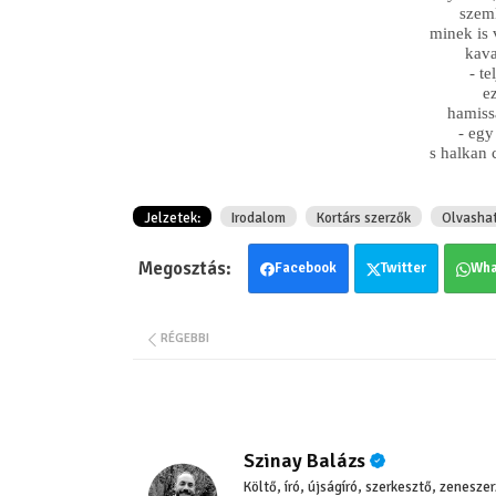
szeml
minek is
kava
- t
ez
hamiss
- egy
s halkan 
Jelzetek:
Irodalom
Kortárs szerzők
Olvasha
Facebook
Twitter
Wha
RÉGEBBI
Szinay Balázs
Költő, író, újságíró, szerkesztő, zenesz