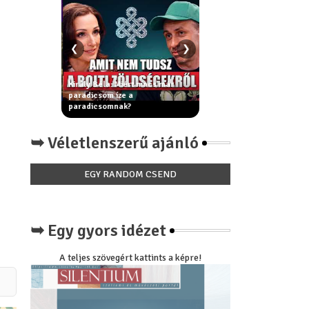
❮
❯
trák
a
Király Béla: Miért nincs már
észt vevő
paradicsom íze a
A fiatalság forrása - Az öt t
a
paradicsomnak?
rítus
➥ Véletlenszerű ajánló
EGY RANDOM CSEND
➥ Egy gyors idézet
A teljes szövegért kattints a képre!