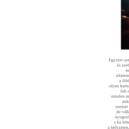
Egyszer az
és zse
m
néztem
a föl
olyan kama
fals
minden me
mik
szemet 
de váll
nyugodt
s ha let
a helyzeten,