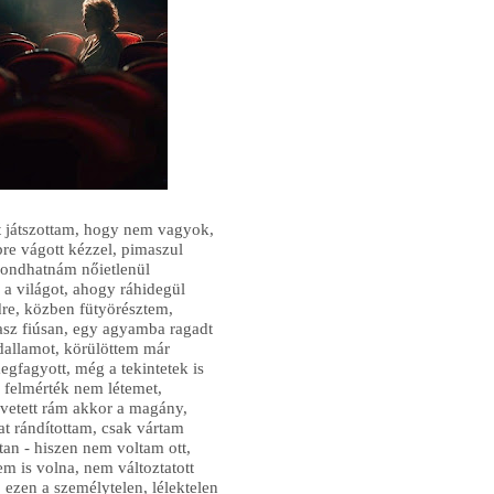
t játszottam, hogy nem vagyok,
bre vágott kézzel, pimaszul
ondhatnám nőietlenül
 a világot, ahogy ráhidegül
dre, közben fütyörésztem,
sz fiúsan, egy agyamba ragadt
 dallamot, körülöttem már
gfagyott, még a tekintetek is
 felmérték nem létemet,
vetett rám akkor a magány,
at rándítottam, csak vártam
an - hiszen nem voltam ott,
tem is volna, nem változtatott
 ezen a személytelen, lélektelen