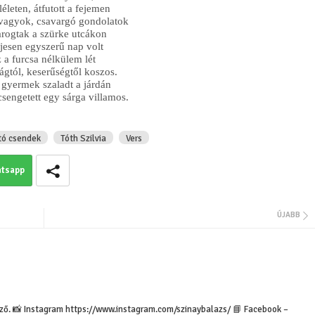
életen, átfutott a fejemen
 vagyok, csavargó gondolatok
rogtak a szürke utcákon
Jusztin-Horváth Dorottya:
eljesen egyszerű nap volt
Vesszőhiba
Vitos Irén: Neon
 a furcsa nélkülem lét
ágtól, keserűségtől koszos.
 gyermek szaladt a járdán
csengetett egy sárga villamos.
tó csendek
Tóth Szilvia
Vers
tsapp
Ramana Maharsi: Ki vagyok én?
ÚJABB
(Részlet A nyílegyenes ösvény
című könyvből)
Szinay Balázs ▶ C
erző. 📸 Instagram https://www.instagram.com/szinaybalazs/ 📘 Facebook –