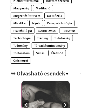
Kiemelt tartalmak
Kortárs szerzők
Magyarság
Meditáció
Megzenésített vers
Metafizika
Misztika
Nyelv
Parapszichológia
Pszichológia
Sztoicizmus
Taoizmus
Technológia
Tréning
Tudatosság
Tudomány
Társadalomtudomány
Történelem
Vallás
Életmód
Önismeret
➥ Olvasható csendek
❮
❯