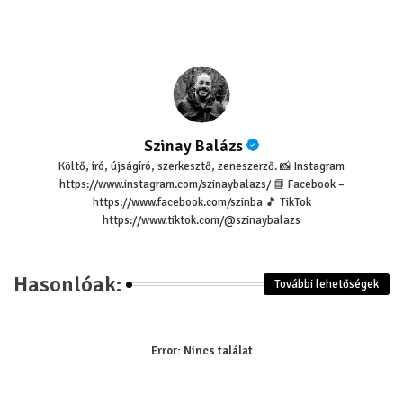
pp
Szinay Balázs
Költő, író, újságíró, szerkesztő, zeneszerző. 📸 Instagram
https://www.instagram.com/szinaybalazs/ 📘 Facebook –
https://www.facebook.com/szinba 🎵 TikTok
https://www.tiktok.com/@szinaybalazs
Hasonlóak:
További lehetőségek
Error:
Nincs találat