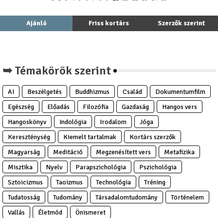
Ajánló
Friss kortárs
Szerzők szerint
➥ Témakörök szerint
AI
Beszélgetés
Buddhizmus
Család
Dokumentumfilm
Egészség
Előadás
Filozófia
Gazdaság
Hangos vers
Hangoskönyv
Indológia
Irodalom
Jóga
Kereszténység
Kiemelt tartalmak
Kortárs szerzők
Magyarság
Meditáció
Megzenésített vers
Metafizika
Misztika
Nyelv
Parapszichológia
Pszichológia
Sztoicizmus
Taoizmus
Technológia
Tréning
Tudatosság
Tudomány
Társadalomtudomány
Történelem
Vallás
Életmód
Önismeret