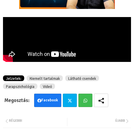
Jelzetek:
Kiemelt tartalmak
Látható csendek
Parapszichológia
Videó
Facebook
Twit
Wha
RÉGEBBI
ÚJABB
ter
tsa