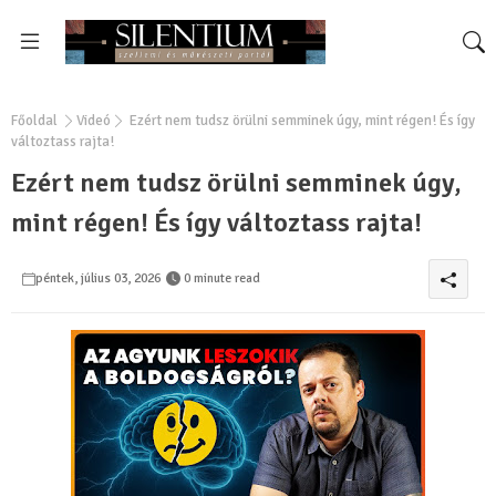
Főoldal
Videó
Ezért nem tudsz örülni semminek úgy, mint régen! És így
változtass rajta!
Ezért nem tudsz örülni semminek úgy,
mint régen! És így változtass rajta!
péntek, július 03, 2026
0 minute read
0