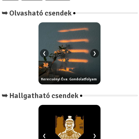
➥ Olvasható csendek
❮
❯
B. Tomos Hajnal: Ébredés
Kerecsényi Éva: Gondola
➥ Hallgatható csendek
❮
❯