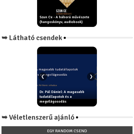
p
Szinay Balázs ▶ VOLTVANLESZ //
Szun Ce - A háború művészete
rock remake
(hangoskönyv, audiobook)
➥ Látható csendek
❮
❯
ár
Dr. Pál Dániel: A magasabb
A fiatalság forrása - Az öt tibeti
tudatállapotok és a
rítus
megvilágosodás
➥ Véletlenszerű ajánló
EGY RANDOM CSEND