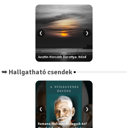
❮
❯
B. Tomos Hajnal: Egy
: Kérdőjel
Jusztin-Horváth Dorottya: Nézd
erezete
➥ Hallgatható csendek
❮
❯
Ramana Maharsi: Ki vagyok én?