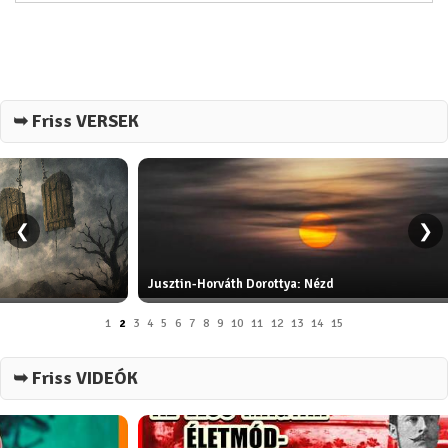
➥ Friss VERSEK
❮
❯
Jusztin-Horváth Dorottya: Nézd
1
2
3
4
5
6
7
8
9
10
11
12
13
14
15
➥ Friss VIDEÓK