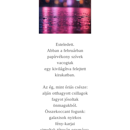
Esteledett.
Abban a februárban
papírvékony szívek
vacogtak
egy kivilágítva felejtett
kirakatban.
Az ég, mint óriás csésze:
alján otthagyott csillagok
fagyot jósoltak
önmagukból.
Összekoccant fogunk:
galaxisok nyirkos
fény-karjai
simultak tétován egymásra.