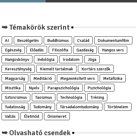
➥ Témakörök szerint
AI
Beszélgetés
Buddhizmus
Család
Dokumentumfilm
Egészség
Előadás
Filozófia
Gazdaság
Hangos vers
Hangoskönyv
Indológia
Irodalom
Jóga
Kereszténység
Kiemelt tartalmak
Kortárs szerzők
Magyarság
Meditáció
Megzenésített vers
Metafizika
Misztika
Nyelv
Parapszichológia
Pszichológia
Sztoicizmus
Taoizmus
Technológia
Tréning
Tudatosság
Tudomány
Társadalomtudomány
Történelem
Vallás
Életmód
Önismeret
➥ Olvasható csendek