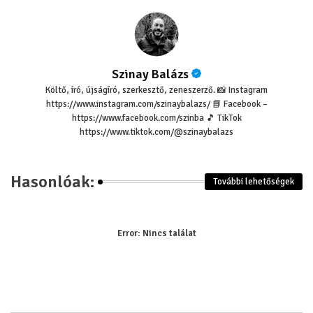
Szinay Balázs
Költő, író, újságíró, szerkesztő, zeneszerző. 📸 Instagram
https://www.instagram.com/szinaybalazs/ 📘 Facebook –
https://www.facebook.com/szinba 🎵 TikTok
https://www.tiktok.com/@szinaybalazs
Hasonlóak:
További lehetőségek
Error:
Nincs találat