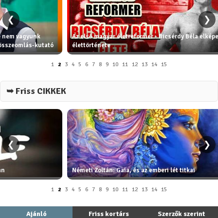
❮
❯
de nem vagyunk
Az első magyar életreformer - Bicsérdy Béla elkép
 összeomlás-kutató
élettörténete
1
2
3
4
5
6
7
8
9
10
11
12
13
14
15
➥ Friss CIKKEK
❮
❯
an
Németi Zoltán: Gaia, és az emberi lét titkai
1
2
3
4
5
6
7
8
9
10
11
12
13
14
15
Ajánló
Friss kortárs
Szerzők szerint