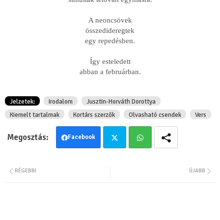
A neoncsövek
összedideregtek
egy repedésben.
Így esteledett
abban a februárban.
Jelzetek:
Irodalom
Jusztin-Horváth Dorottya
Kiemelt tartalmak
Kortárs szerzők
Olvasható csendek
Vers
Facebook
Twit
Wha
RÉGEBBI
ÚJABB
ter
tsa
pp