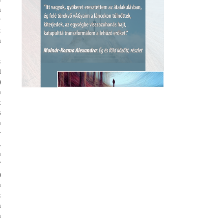
m
y
k
a
z
i
)
a
k
s
a
y
,
a
”
)
a
z
a
a