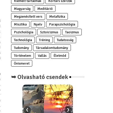
Kiemelt tartalmak
Kortárs szerzők
Magyarság
Meditáció
Megzenésített vers
Metafizika
l
Misztika
Nyelv
Parapszichológia
d
z
Pszichológia
Sztoicizmus
Taoizmus
k
Technológia
Tréning
Tudatosság
a
d
Tudomány
Társadalomtudomány
s
Történelem
Vallás
Életmód
i
Önismeret
)
➥ Olvasható csendek
s
,
a
y
s
,
❮
❯
e