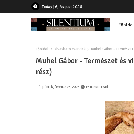
Today | 6, August 2026
Főoldal
Főoldal
Olvasható csendek
Muhel Gábor - Természet é
Muhel Gábor - Természet és vi
rész)
péntek, február 06, 2026
16 minute read