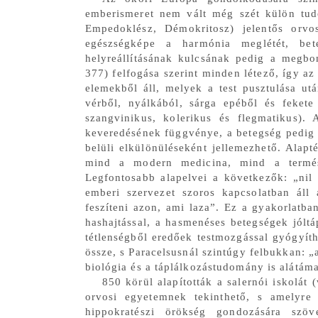
emberismeret nem vált még szét külön tud
Empedoklész, Démokritosz) jelentős orvos
egészségképe a harmónia meglétét, bet
helyreállításának kulcsának pedig a megbom
377) felfogása szerint minden létező, így az 
elemekből áll, melyek a test pusztulása ut
vérből, nyálkából, sárga epéből és fekete
szangvinikus, kolerikus és flegmatikus)
keveredésének függvénye, a betegség pedig 
belüli elkülönüléseként jellemezhető. Alap
mind a modern medicina, mind a természe
Legfontosabb alapelvei a következők: „nil 
emberi szervezet szoros kapcsolatban áll 
feszíteni azon, ami laza”. Ez a gyakorlatba
hashajtással, a hasmenéses betegségek jóltá
tétlenségből eredőek testmozgással gyógyíth
össze, s Paracelsusnál szintúgy felbukkan: „
biológia és a táplálkozástudomány is alátámas
850 körül alapították a salernói iskolát
orvosi egyetemnek tekinthető, s amelyre 
hippokratészi örökség gondozására szöv