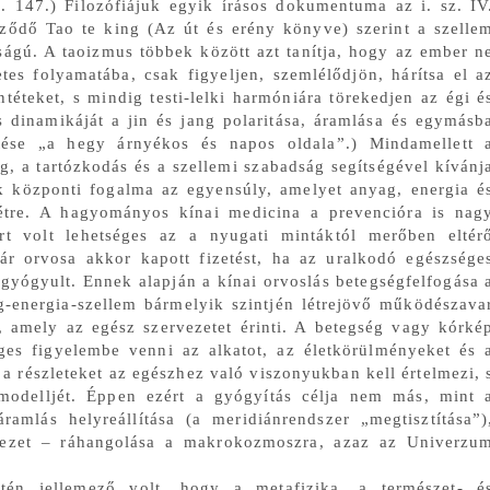
. 147.) Filozófiájuk egyik írásos dokumentuma az i. sz. IV
űződő Tao te king (Az út és erény könyve) szerint a szelle
ságú. A taoizmus többek között azt tanítja, hogy az ember n
tes folyamatába, csak figyeljen, szemlélődjön, hárítsa el a
ntéteket, s mindig testi-lelki harmóniára törekedjen az égi é
s dinamikáját a jin és jang polaritása, áramlása és egymásb
entése „a hegy árnyékos és napos oldala”.) Mindamellett 
ég, a tartózkodás és a szellemi szabadság segítségével kívánj
 központi fogalma az egyensúly, amelyet anyag, energia é
tre. A hagyományos kínai medicina a prevencióra is nag
ért volt lehetséges az a nyugati mintáktól merőben eltér
zár orvosa akkor kapott fizetést, ha az uralkodó egészsége
gyógyult. Ennek alapján a kínai orvoslás betegségfelfogása 
-energia-szellem bármelyik szintjén létrejövő működészava
e, amely az egész szervezetet érinti. A betegség vagy kórké
ges figyelembe venni az alkatot, az életkörülményeket és 
 a részleteket az egészhez való viszonyukban kell értelmezi, 
 modelljét. Éppen ezért a gyógyítás célja nem más, mint 
amlás helyreállítása (a meridiánrendszer „megtisztítása”)
ezet – ráhangolása a makrokozmoszra, azaz az Univerzu
tén jellemező volt, hogy a metafizika, a természet- é