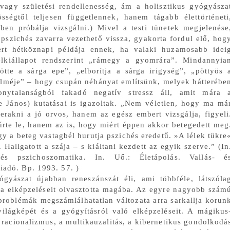
vagy születési rendellenesség, ám a holisztikus gyógyásza
ségtől teljesen függetlennek, hanem tágabb élettörténeti
rben próbálja vizsgálni.) Mivel a testi tünetek megjelenése
orváth Dorottya:
a
Vitos Irén: Neon
Ur Attila: Nihil
 pszichés zavarra vezethető vissza, gyakorta fordul elő, hog
mert hétköznapi példája ennek, ha valaki huzamosabb idei
lelkiállapot rendszerint „rámegy a gyomrára”. Mindannyia
tte a sárga epe”, „elborítja a sárga irigység”, „pöttyös 
z elméje” – hogy csupán néhányat említsünk, melyek hátterébe
zonytalanságból fakadó negatív stressz áll, amit mára 
e János) kutatásai is igazoltak. „Nem véletlen, hogy ma má
erakni a jó orvos, hanem az egész embert vizsgálja, figyeli
űrte le, hanem az is, hogy miért éppen akkor betegedett meg
gy a beteg vastagbél hurutja pszichés eredetű. »A lélek tükre
Hallgatott a szája – s kiáltani kezdett az egyik szerve.” (In
harsi: Ki vagyok én?
 és pszichoszomatika. In. Uő.: Életápolás. Vallás- é
A nyílegyenes ösvény
Szinay Balázs ▶ Es
iadó. Bp. 1993. 57. )
vből)
Szinay Balázs ▶ CSAK ESNI
remake
ógyászat újabban reneszánszát éli, ami többféle, látszóla
ia elképzeléseit olvasztotta magába. Az egyre nagyobb szám
problémák megszámlálhatatlan változata arra sarkallja korun
világképét és a gyógyításról való elképzeléseit. A mágikus
racionalizmus, a multikauzalitás, a kibernetikus gondolkodá