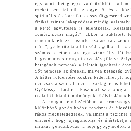
egy adott betegségre való öröklött hajlam 
ezeket sem tekinti az egyéntől és a közös
spirituális és karmikus összefüggésrendsze
Jusztin-H
Vesszőhib
fizikai szintre leképződése mindig valamely
a kettő együttesen is jelentkezik. Közis
„emészti/eszi magát”, akkor a zaklatott 
ismerünk ehhez hasonló szólásokat: „elöntö
mája”, „elborította a lila köd”, „elborult a
számos esetben az egzisztenciális létbi
hagyományos nyugati orvoslás (illetve Sely
betegének nemcsak a leleteit igyekszik össz
Sőt nemcsak az érdekli, milyen betegség gy
A háttér földerítése közben kiderülhet pl. ho
nemcsak a szem, hanem a vastagbél is lehet. 
Ramana Ma
Gyökössy Endre: Pasztorálpszichológia
(Részlet 
családlélektani tanulmányok. Kálvin János K
című köny
A nyugati civilizációban a természetgy
különböző gondolkodási rendszer és filozóf
rákos megbetegedések, valamint a pszichés 
emberét, hogy újragondolja és átértékelje 
mitikus gondolkodás, a népi gyógymódok, a 