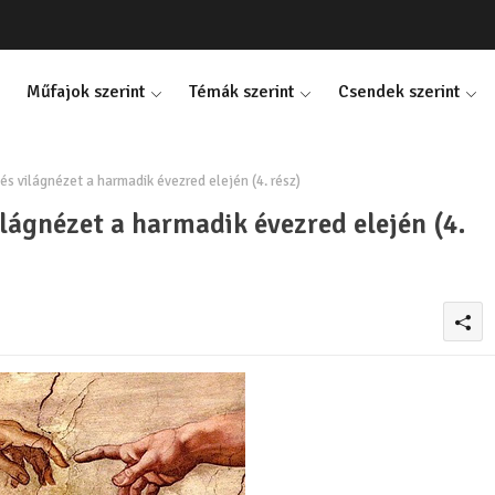
Műfajok szerint
Témák szerint
Csendek szerint
s világnézet a harmadik évezred elején (4. rész)
lágnézet a harmadik évezred elején (4.
0