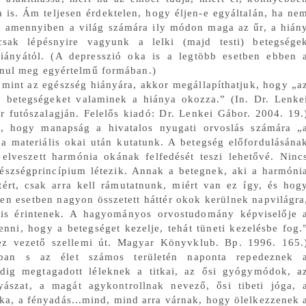
 is. Ám teljesen érdektelen, hogy éljen-e egyáltalán, ha ne
n. S amennyiben a világ számára ily módon maga az űr, a hián
csak lépésnyire vagyunk a lelki (majd testi) betegsége
hiányától. (A depresszió oka is a legtöbb esetben ebben 
vánul meg egyértelmű formában.)
mint az egészség hiányára, akkor megállapíthatjuk, hogy „a
b betegségeket valaminek a hiánya okozza.” (In. Dr. Lenke
r futószalagján. Felelős kiadó: Dr. Lenkei Gábor. 2004. 19.
, hogy manapság a hivatalos nyugati orvoslás számára „
 a materiális okai után kutatunk. A betegség előfordulásána
elveszett harmónia okának felfedését teszi lehetővé. Ninc
észségprincípium létezik. Annak a betegnek, aki a harmóni
ltért, csak arra kell rámutatnunk, miért van ez így, és hog
den esetben nagyon összetett háttér okok kerülnek napvilágra
t is érintenek. A hagyományos orvostudomány képviselője 
tenni, hogy a betegséget kezelje, tehát tüneti kezelésbe fog.
hez vezető szellemi út. Magyar Könyvklub. Bp. 1996. 165.
ban s az élet számos területén naponta repedeznek 
ddig megtagadott léleknek a titkai, az ősi gyógymódok, a
yászat, a magát agykontrollnak nevező, ősi tibeti jóga, 
tika, a fényadás...mind, mind arra várnak, hogy ölelkezzenek 