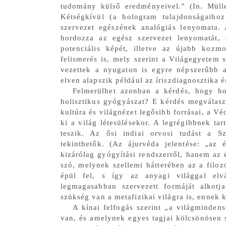
tudomány külső eredményeivel.” (In. Müll
Kétségkívül (a hologram tulajdonságaihoz
szervezet egészének analógiás lenyomata.
hordozza az egész szervezet lenyomatát,
potenciális képét, illetve az újabb kozm
felismerés is, mely szerint a Világegyetem 
vezettek a nyugaton is egyre népszerűbb a
elven alapszik például az íriszdiagnosztika 
Felmerülhet azonban a kérdés, hogy hon
holisztikus gyógyászat? E kérdés megválasz
kultúra és világnézet legősibb forrásai, a V
ki a világ létesülésekor. A legrégibbnek tar
teszik. Az ősi indiai orvosi tudást a Sz
tekinthetők. (Az ájurvéda jelentése: „az
kizárólag gyógyítási rendszerről, hanem az 
szó, melynek szellemi hátterében az a filozó
épül fel, s így az anyagi világgal elvá
legmagasabban szervezett formáját alkotj
szükség van a metafizikai világra is, ennek
A kínai felfogás szerint „a világminde
van, és amelynek egyes tagjai kölcsönösen 