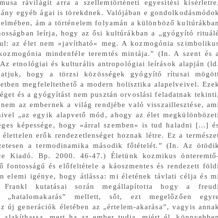
usa rávilágít arra a szellemtörténeti egyesítési kísérletre
mány egyéb ágai is törekdnek. Valójában e gondolkodásmódo
 elmében, ám a történelem folyamán a különböző kultúrákba
nosságban leírja, hogy az ősi kultúrákban a „gyógyító rituál
pul: az élet nem »javítható« meg. A kozmogónia szimboliku
Patanjali Jóga szútrák
 kozmogónia mindenféle teremtés mintája.” (In. A szent és 
ijama elvek - erkölcsi
magyarázattal jóga
Király Béla: Miért
 etnológiai és kulturális antropológiai leírások alapján (ld
 melyek segítik az
oktatóképzésben részt vevő
paradicsom íze a
hatjuk, hogy a törzsi közösségek gyógyító rítusai mögöt
ítást - jóga filozófia
gyakorlók számára
paradicsomnak?
etben megfeleltethető a modern holisztika alapelveivel. Eze
get és a gyógyítást nem pusztán orvoslási feladatnak tekinti
anem az embernek a világ rendjébe való visszaillesztése, am
 mivel „az egyik alapvető mód, ahogy az élet megkülönbözet
eges képessége, hogy »árral szemben« is tud haladni [...] é
élettelen erők rendezetlenséget hoznak létre. Ez a természe
zetesen a termodinamika második főtételét.” (In. Az ötödi
ce Kiadó. Bp. 2000. 46-47.) Életünk kozmikus önteremtő
 fontosságú és előfeltétele a káoszmentes és rendezett föld
 elemi igénye, hogy átlássa: mi életének távlati célja és m
. Frankl kutatásai során megállapította hogy a freud
ei „hatalomakarás” mellett, sőt, ezt megelőzően egyr
az új generációk életében az „értelem-akarása”, vagyis anna
n alakíthassa, mert ha az ember tudja, miért él, könnyebbe