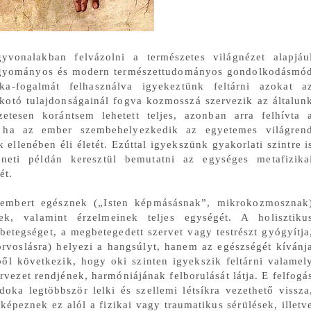
vonalakban felvázolni a természetes világnézet alapjáu
 hagyományos és modern természettudományos gondolkodásmó
a-fogalmát felhasználva igyekeztünk feltárni azokat a
lkotó tulajdonságainál fogva kozmosszá szervezik az általun
etesen korántsem lehetett teljes, azonban arra felhívta 
, ha az ember szembehelyezkedik az egyetemes világren
k ellenében éli életét. Ezúttal igyekszünk gyakorlati szintre i
neti példán keresztül bemutatni az egységes metafizika
gét.
embert egésznek („Isten képmásásnak”, mikrokozmosznak
ének, valamint érzelmeinek teljes egységét. A holisztiku
etegséget, a megbetegedett szervet vagy testrészt gyógyítja
orvoslásra) helyezi a hangsúlyt, hanem az egészségét kívánj
bből következik, hogy oki szinten igyekszik feltárni valamel
ervezet rendjének, harmóniájának felborulását látja. E felfogá
oka legtöbbször lelki és szellemi létsíkra vezethető vissza
képeznek ez alól a fizikai vagy traumatikus sérülések, illetv