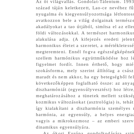
Az öt világvallás. Gondolat-Tálentum. 1993
század táján keletkezett, Lao-ce nevéhez f
nyugalma és kiegyensúlyozottsága létfontos
avatkozzon bele a világ dolgainak természe
akadályokat a tao útjából, simítsa el az elle
földi változásokkal. A természet harmoniku
alakulása adja. (A kifejezés eredeti jel
harmonikus életet a szeretet, a mértékletess
megteremteni. Ennél fogva egészségképének
szellem harmónikus együttműködése hoz lé
figyelmet fordít. Innen érthető, hogy mi
szokásforma, mely szerint állítólag a csás
maradt és nem akkor, ha egy betegségből fel
következőképpen foglalható össze: az anyag
diszharmóniát (egyensúlyvesztést) hoz létr
meghatározásához a tünetek mellett szüksé
kozmikus változásokat (asztrológia) is, tehát
így kialakítani a diszharmónia személyes
harmónia, az egyensúly, a helyes energiaár
vagyis a mikrokozmosz – az emberi szerv
dinamikus egyensúlyára.
Az ókori Európa gondolkodására szin