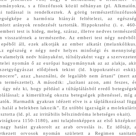
ományokra, s a filozófusok közül néhányan (pl. Alkmaión
i tudással is rendelkeztek. A görög természetfilozófuso
egségképe a harmónia hiányát feltételezi, az egészsé
lott arányok rendezését tartották. Hippokratész (i. e. 460
emberi test is hideg, meleg, száraz, illetve nedves természet
án visszatérnek a természetbe. Az emberi test négy nedvből
 epéből áll, ezek alkotják az ember alkatát (melankólikus
. Az egészség e négy nedv helyes minőségi és mennyiség
valamelyik nedv hiányaként, túlsúlyaként vagy a szervezete
tételei nyomán ő az európai hagyománynak az az alakja, aki
tgyógyászat elődjének tekint (ld. hippokratészi eskü)
nocere”, azaz „használni, de legalább nem ártani” (mert a
a természettel). A második: „lazítani azon, ami feszes, é
n úgy néz ki, hogy például a túltáplálásból eredő betegsége
plálással; a kimerültség okozta betegségek pihenéssel, míg 
atók. Harmadik gyakran idézett elve is a táplálkozással füg
a halál a belekben lakozik”. Ez utóbbi igazságát a molekulári
ztotta (ld. pl. az irritábilis bélszindróma lehetséges okait).
 (virágkora 1150-1180), ami tulajdonképpen az első középkor
nagy hatást gyakorolt az arab orvoslás is. Ez időtájt, 
etkezett orvosok nyomán született a Regimen sanitati