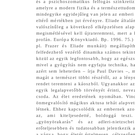
és a pszichoszomatikus felfogás szinkretizm
amelyre a modern fizika és a természettudo
mindegyike egyidejűleg van jelen az emberi
eltérő mértékben jut érvényre. Eliade általá
valószínűleg a következő elképzelésen ala
megismétlésével kell újrateremteni, mert a
Jama és n
profán. Európa Könyvkiadó. Bp. 1996. 75.) Az
tanítások,
pl. Frazer és Eliade munkáit) megállapít
önmegvalós
felfedezhető vezérlő dinamika számos tekint
közül az egyik legfontosabb, hogy az egészsé
mivel a gyógyítás nem egyfajta technika, h
azért sem lehetetlen – írja Paul Davies –,
magát a természet többi részétől, az a lény
rendet teremteni a káoszból. Ugyanakkor az 
egyik legalapvetőbb törvényét érinti, neve
csoda. Az élet eredetének nyomában. Vin
önmegvalósító mágikus aktusa tehát alapvető
létnek. Ehhez kapcsolódik az embernek azon
az, ami kiteljesedetté, boldoggá teszi
„gyönyörakarás” és az adleri-nietzsch
erőteljesebben és tudatosabban jelentkezik 
a vágya, hogy életét értelmesen, célszerűe