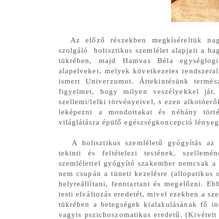
Az előző részekben megkíséreltük nagy
szolgáló holisztikus szemlélet alapjait a
tükrében, majd Hamvas Béla egységlogik
alapelveket, melyek következetes rendszera
ismert Univerzumot. Áttekintésünk termész
figyelmet, hogy milyen veszélyekkel jár
szellemi/lelki törvényeivel, s ezen alkotóerő
leképezni a mondottakat és néhány törté
világlátásra épülő egészségkoncepció lénye
A holisztikus szemléletű gyógyítás az 
tekinti és feltételezi testének, szellem
szemlélettel gyógyító szakember nemcsak a b
nem csupán a tüneti kezelésre (allopatikus 
helyreállítani, fenntartani és megelőzni. E
testi elváltozás eredetét, mivel ezekben a sz
tükrében a betegségek kialakulásának fő ind
vagyis pszichoszomatikus eredetű. (Kivételt 