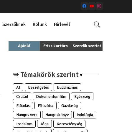
Szerzőknek
Rólunk
Hírlevél
Ajánló
Friss kortárs
Szerzők szerint
➥ Témakörök szerint
AI
Beszélgetés
Buddhizmus
Család
Dokumentumfilm
Egészség
Előadás
Filozófia
Gazdaság
Hangos vers
Hangoskönyv
Indológia
Irodalom
Jóga
Kereszténység