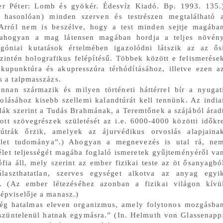
er Péter: Lomb és gyökér. Édesvíz Kiadó. Bp. 1993. 135.
 hasonlóan) minden szerven és testrészen megtalálható 
 Arról nem is beszélve, hogy a test minden sejtje magába
 ahogyan a mag látensen magában hordja a teljes növén
ogóniai kutatások értelmében igazolódni látszik az az ős
szintén holografikus felépítésű. Többek között e felismerése
kupunktúra és akupresszúra térhódításához, illetve ezen a
és a talpmasszázs.
nan származik és milyen történeti háttérrel bír a nyugat
olásához kisebb szellemi kalandtúrát kell tennünk. Az india
édák szerint a Tudás Brahmának, a Teremtőnek a szájából árad
tott szövegrészek születését az i.e. 6000-4000 közötti időkr
útrák őrzik, amelyek az ájurvédikus orvoslás alapjaina
 élet tudománya”.) Ahogyan a megnevezés is utal rá, ne
élet teljességét magába foglaló ismeretek gyűjteményéről va
fia áll, mely szerint az ember fizikai teste az öt ősanyagbó
laszthatatlan, szerves egységet alkotva az anyag egyi
a. (Az ember létezéséhez azonban a fizikai világon kívü
 képviselője a manasz.)
nség hatalmas eleven organizmus, amely folytonos mozgásba
szüntelenül hatnak egymásra.” (In. Helmuth von Glassenapp