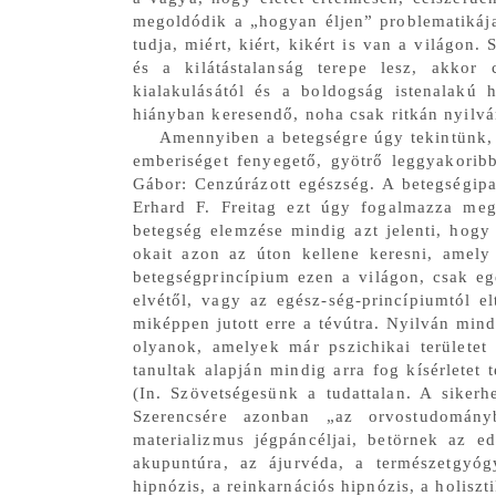
megoldódik a „hogyan éljen” problematikája
tudja, miért, kiért, kikért is van a világo
és a kilátástalanság terepe lesz, akkor 
kialakulásától és a boldogság istenalakú 
hiányban keresendő, noha csak ritkán nyil
Amennyiben a betegségre úgy tekintünk, 
emberiséget fenyegető, gyötrő leggyakorib
Gábor: Cenzúrázott egészség. A betegségipa
Erhard F. Freitag ezt úgy fogalmazza meg
betegség elemzése mindig azt jelenti, hogy
okait azon az úton kellene keresni, amely 
betegségprincípium ezen a világon, csak eg
elvétől, vagy az egész-ség-princípiumtól e
miképpen jutott erre a tévútra. Nyilván min
olyanok, amelyek már pszichikai területe
tanultak alapján mindig arra fog kísérletet 
(In. Szövetségesünk a tudattalan. A siker
Szerencsére azonban „az orvostudomány
materializmus jégpáncéljai, betörnek az e
akupuntúra, az ájurvéda, a természetgyóg
hipnózis, a reinkarnációs hipnózis, a holisz