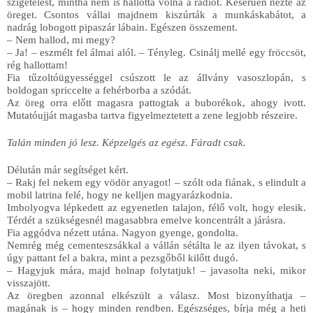
szigetelést, mintha nem is hallotta volna a rádiót. Keserűen nézte az 
öreget. Csontos vállai majdnem kiszúrták a munkáskabátot, a 
nadrág lobogott pipaszár lábain. Egészen összement.
– Nem hallod, mi megy?
– Ja! – eszmélt fel álmai alól. – Tényleg. Csinálj mellé egy fröccsöt, 
rég hallottam!
Fia tűzoltóügyességgel csúszott le az állvány vasoszlopán, s 
boldogan spriccelte a fehérborba a szódát.
Az öreg orra előtt magasra pattogtak a buborékok, ahogy ivott. 
Mutatóujját magasba tartva figyelmeztetett a zene legjobb részeire.
Talán minden jó lesz. Képzelgés az egész. Fáradt csak.
Délután már segítséget kért.
– Rakj fel nekem egy vödör anyagot! – szólt oda fiának, s elindult a 
mobil latrina felé, hogy ne kelljen magyarázkodnia.
Imbolyogva lépkedett az egyenetlen talajon, félő volt, hogy elesik. 
Térdét a szükségesnél magasabbra emelve koncentrált a járásra.
Fia aggódva nézett utána. Nagyon gyenge, gondolta. 
Nemrég még cementeszsákkal a vállán sétálta le az ilyen távokat, s 
úgy pattant fel a bakra, mint a pezsgőből kilőtt dugó.
– Hagyjuk mára, majd holnap folytatjuk! – javasolta neki, mikor 
visszajött.
Az öregben azonnal elkészült a válasz. Most bizonyíthatja – 
magának is – hogy minden rendben. Egészséges, bírja még a heti 