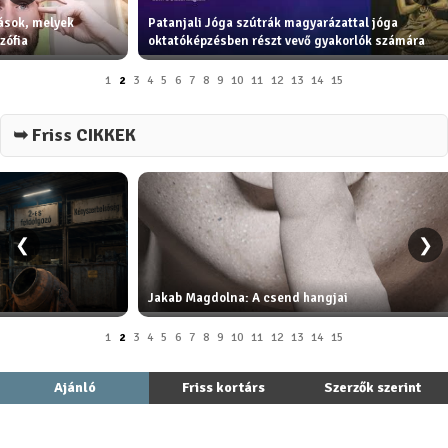
tások, melyek
Patanjali Jóga szútrák magyarázattal jóga
zófia
oktatóképzésben részt vevő gyakorlók számára
1
2
3
4
5
6
7
8
9
10
11
12
13
14
15
➥ Friss CIKKEK
❮
❯
Jakab Magdolna: A csend hangjai
1
2
3
4
5
6
7
8
9
10
11
12
13
14
15
Ajánló
Friss kortárs
Szerzők szerint