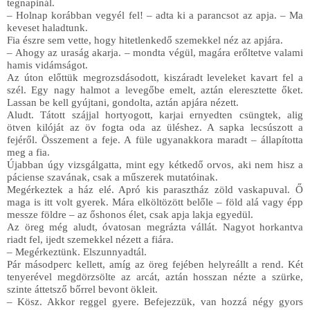
tegnapinál.
– Holnap korábban vegyél fel! – adta ki a parancsot az apja. – Ma 
keveset haladtunk.
Fia észre sem vette, hogy hitetlenkedő szemekkel néz az apjára.
– Ahogy az uraság akarja. – mondta végül, magára erőltetve valami 
hamis vidámságot.
Az úton előttük megrozsdásodott, kiszáradt leveleket kavart fel a 
szél. Egy nagy halmot a levegőbe emelt, aztán eleresztette őket. 
Lassan be kell gyújtani, gondolta, aztán apjára nézett.
Aludt. Tátott szájjal hortyogott, karjai ernyedten csüngtek, alig 
ötven kilóját az öv fogta oda az üléshez. A sapka lecsúszott a 
fejéről. Összement a feje. A füle ugyanakkora maradt – állapította 
meg a fia. 
Újabban úgy vizsgálgatta, mint egy kétkedő orvos, aki nem hisz a 
páciense szavának, csak a műszerek mutatóinak.
Megérkeztek a ház elé. Apró kis parasztház zöld vaskapuval. Ő 
maga is itt volt gyerek. Mára elköltözött belőle – föld alá vagy épp 
messze földre – az őshonos élet, csak apja lakja egyedül.
Az öreg még aludt, óvatosan megrázta vállát. Nagyot horkantva 
riadt fel, ijedt szemekkel nézett a fiára. 
– Megérkeztünk. Elszunnyadtál.
Pár másodperc kellett, amíg az öreg fejében helyreállt a rend. Két 
tenyerével megdörzsölte az arcát, aztán hosszan nézte a szürke, 
szinte áttetsző bőrrel bevont ökleit.
– Kösz. Akkor reggel gyere. Befejezzük, van hozzá négy gyors 