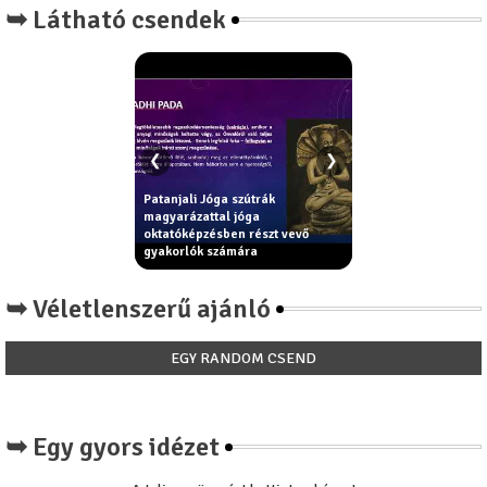
➥ Látható csendek
❮
❯
Patanjali Jóga szútrák
ama elvek - erkölcsi
magyarázattal jóga
Király Béla: Miért ni
elyek segítik az
oktatóképzésben részt vevő
paradicsom íze a
ást - jóga filozófia
gyakorlók számára
paradicsomnak?
➥ Véletlenszerű ajánló
EGY RANDOM CSEND
➥ Egy gyors idézet