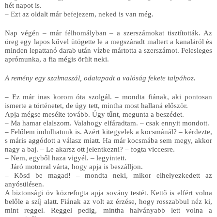
hét napot is.
– Ezt az oldalt már befejezem, neked is van még.
Nap végén – már félhomályban – a szerszámokat tisztították. Az 
öreg egy lapos kővel ütögette le a megszáradt maltert a kanaláról és 
minden lepattanó darab után vízbe mártotta a szerszámot. Felesleges 
aprómunka, a fia mégis örült neki. 
A remény egy szalmaszál, odatapadt a valóság fekete talpához.
– Ez már inas korom óta szolgál. – mondta fiának, aki pontosan 
ismerte a történetet, de úgy tett, mintha most hallaná először. 
Apja mégse mesélte tovább. Úgy tűnt, megunta a beszédet. 
– Ma hamar elalszom. Valahogy elfáradtam. – csak ennyit mondott.
– Felőlem indulhatunk is. Azért kitegyelek a kocsmánál? – kérdezte, 
s máris aggódott a válasz miatt. Ha már kocsmába sem megy, akkor 
nagy a baj. – Le akarsz ott jelentkezni? – fogta viccesre.
– Nem, egyből haza vigyél. – legyintett.
   Járó motorral várta, hogy apja is beszálljon. 
– Kösd be magad! – mondta neki, mikor elhelyezkedett az 
anyósülésen.
A biztonsági öv közrefogta apja sovány testét. Kettő is elfért volna 
belőle a szíj alatt. Fiának az volt az érzése, hogy rosszabbul néz ki, 
mint reggel. Reggel pedig, mintha halványabb lett volna a 