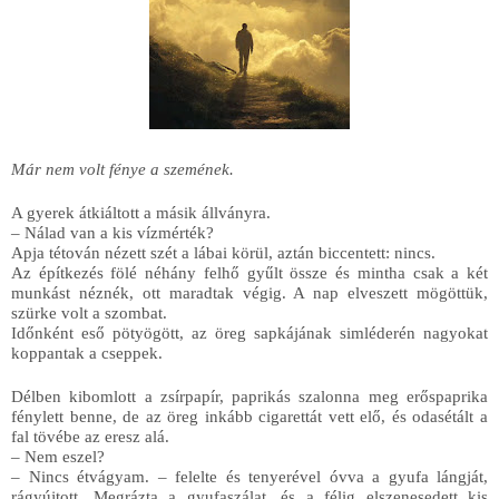
Már nem volt fénye a szemének.
A gyerek átkiáltott a másik állványra.
– Nálad van a kis vízmérték?
Apja tétován nézett szét a lábai körül, aztán biccentett: nincs.
Az építkezés fölé néhány felhő gyűlt össze és mintha csak a két 
munkást néznék, ott maradtak végig. A nap elveszett mögöttük, 
szürke volt a szombat. 
Időnként eső pötyögött, az öreg sapkájának simléderén nagyokat 
koppantak a cseppek.
Délben kibomlott a zsírpapír, paprikás szalonna meg erőspaprika 
fénylett benne, de az öreg inkább cigarettát vett elő, és odasétált a 
fal tövébe az eresz alá.
– Nem eszel?
– Nincs étvágyam. – felelte és tenyerével óvva a gyufa lángját, 
rágyújtott. Megrázta a gyufaszálat, és a félig elszenesedett kis 