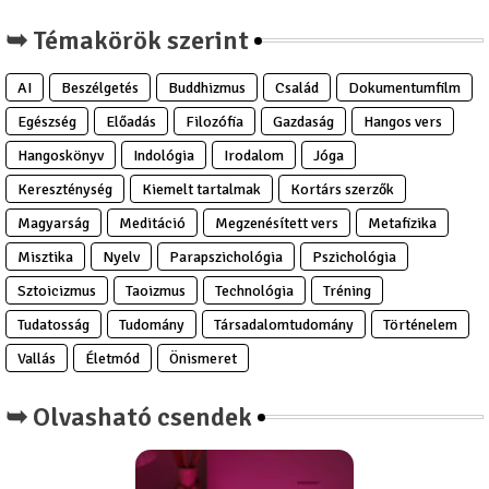
➥ Témakörök szerint
AI
Beszélgetés
Buddhizmus
Család
Dokumentumfilm
Egészség
Előadás
Filozófia
Gazdaság
Hangos vers
Hangoskönyv
Indológia
Irodalom
Jóga
Kereszténység
Kiemelt tartalmak
Kortárs szerzők
Magyarság
Meditáció
Megzenésített vers
Metafizika
Misztika
Nyelv
Parapszichológia
Pszichológia
Sztoicizmus
Taoizmus
Technológia
Tréning
Tudatosság
Tudomány
Társadalomtudomány
Történelem
Vallás
Életmód
Önismeret
➥ Olvasható csendek