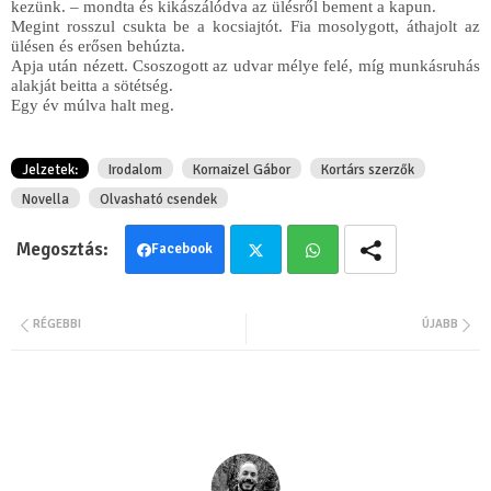
kezünk. – mondta és kikászálódva az ülésről bement a kapun. 
Megint rosszul csukta be a kocsiajtót. Fia mosolygott, áthajolt az 
ülésen és erősen behúzta.
Apja után nézett. Csoszogott az udvar mélye felé, míg munkásruhás 
alakját beitta a sötétség.
Egy év múlva halt meg.
Jelzetek:
Irodalom
Kornaizel Gábor
Kortárs szerzők
Novella
Olvasható csendek
Facebook
Twit
Wha
RÉGEBBI
ÚJABB
ter
tsa
pp