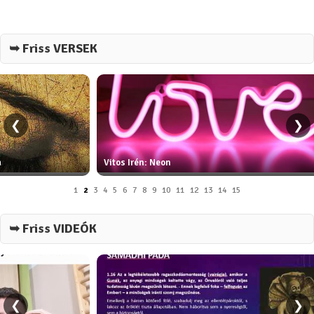
➥ Friss VERSEK
❮
❯
a
Vitos Irén: Neon
1
2
3
4
5
6
7
8
9
10
11
12
13
14
15
➥ Friss VIDEÓK
❮
❯