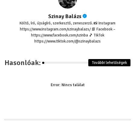
Szinay Balázs
Költő, író, újságíró, szerkesztő, zeneszerző. 📸 Instagram
https://www.instagram.com/szinaybalazs/ 📘 Facebook –
https://www.facebook.com/szinba 🎵 TikTok
https://www.tiktok.com/@szinaybalazs
Hasonlóak:
További lehetőségek
Error:
Nincs találat