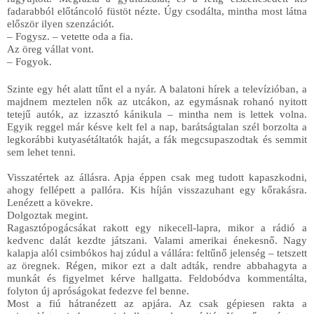
fadarabból előtáncoló füstöt nézte. Úgy csodálta, mintha most látna 
először ilyen szenzációt.
– Fogysz. – vetette oda a fia.
Az öreg vállat vont.
– Fogyok.
Szinte egy hét alatt tűnt el a nyár. A balatoni hírek a televízióban, a 
majdnem meztelen nők az utcákon, az egymásnak rohanó nyitott 
tetejű autók, az izzasztó kánikula – mintha nem is lettek volna. 
Egyik reggel már késve kelt fel a nap, barátságtalan szél borzolta a 
legkorábbi kutyasétáltatók haját, a fák megcsupaszodtak és semmit 
sem lehet tenni.
Visszatértek az állásra. Apja éppen csak meg tudott kapaszkodni, 
ahogy fellépett a pallóra. Kis híján visszazuhant egy kőrakásra. 
Lenézett a kövekre. 
Dolgoztak megint.
Ragasztópogácsákat rakott egy nikecell-lapra, mikor a rádió a 
kedvenc dalát kezdte játszani. Valami amerikai énekesnő. Nagy 
kalapja alól csimbókos haj zúdul a vállára: feltűnő jelenség – tetszett 
az öregnek. Régen, mikor ezt a dalt adták, rendre abbahagyta a 
munkát és figyelmet kérve hallgatta. Feldobódva kommentálta, 
folyton új apróságokat fedezve fel benne. 
Most a fiú hátranézett az apjára. Az csak gépiesen rakta a 