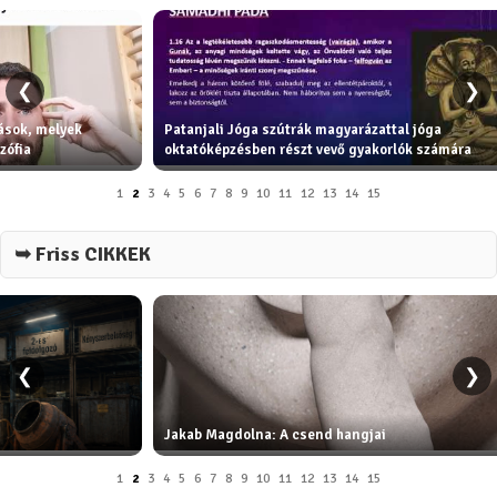
❮
❯
tások, melyek
Patanjali Jóga szútrák magyarázattal jóga
zófia
oktatóképzésben részt vevő gyakorlók számára
1
2
3
4
5
6
7
8
9
10
11
12
13
14
15
➥ Friss CIKKEK
❮
❯
Jakab Magdolna: A csend hangjai
1
2
3
4
5
6
7
8
9
10
11
12
13
14
15