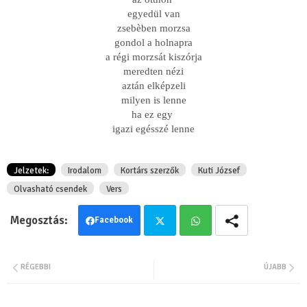
egyedül van
zsebèben morzsa
gondol a holnapra
a régi morzsát kiszórja
meredten nézi
aztán elképzeli
milyen is lenne
ha ez egy
igazi egésszé lenne
Jelzetek:
Irodalom
Kortárs szerzők
Kuti József
Olvasható csendek
Vers
Facebook
Twit
Wha
RÉGEBBI
ÚJABB
ter
tsa
pp