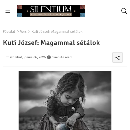
Főoldal
Vers
Kuti József: Magammal sétálok
Kuti József: Magammal sétálok
szombat, június 06, 2026
0 minute read
0