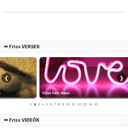
➥ Friss VERSEK
❮
❯
a
Vitos Irén: Neon
1
2
3
4
5
6
7
8
9
10
11
12
13
14
15
➥ Friss VIDEÓK