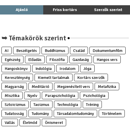
Ajánló
Friss kortárs
Szerzők szerint
➥ Témakörök szerint
AI
Beszélgetés
Buddhizmus
Család
Dokumentumfilm
Egészség
Előadás
Filozófia
Gazdaság
Hangos vers
Hangoskönyv
Indológia
Irodalom
Jóga
Kereszténység
Kiemelt tartalmak
Kortárs szerzők
Magyarság
Meditáció
Megzenésített vers
Metafizika
Misztika
Nyelv
Parapszichológia
Pszichológia
Sztoicizmus
Taoizmus
Technológia
Tréning
Tudatosság
Tudomány
Társadalomtudomány
Történelem
Vallás
Életmód
Önismeret