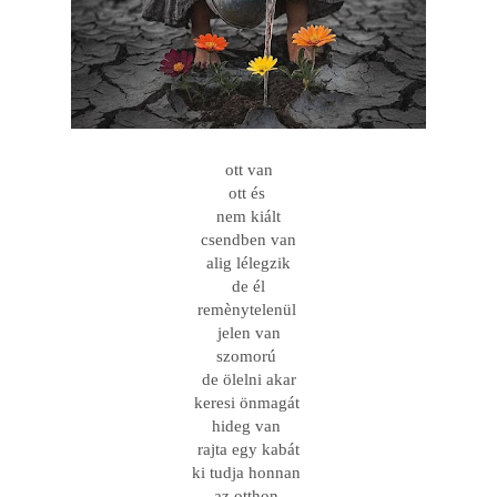
ott van
ott és
nem kiált
csendben van
alig lélegzik
de él
remènytelenül
jelen van
szomorú
de ölelni akar
keresi önmagát
hideg van
rajta egy kabát
ki tudja honnan
az otthon