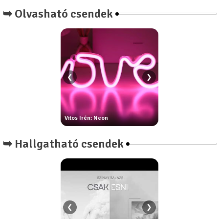
➥ Olvasható csendek
❮
❯
áth Dorottya:
Vitos Irén: Neon
Csontos Márta: Foga
➥ Hallgatható csendek
❮
❯