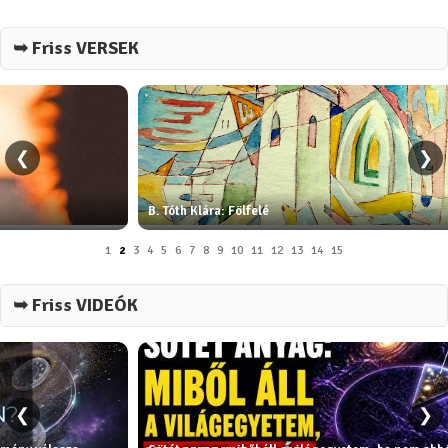
➥ Friss VERSEK
❮
❯
B. Tóth Klára: Fölfelé
1
2
3
4
5
6
7
8
9
10
11
12
13
14
15
➥ Friss VIDEÓK
❮
❯