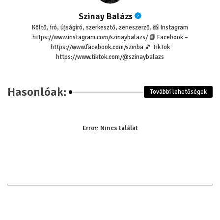
Szinay Balázs
Költő, író, újságíró, szerkesztő, zeneszerző. 📸 Instagram
https://www.instagram.com/szinaybalazs/ 📘 Facebook –
https://www.facebook.com/szinba 🎵 TikTok
https://www.tiktok.com/@szinaybalazs
Hasonlóak:
További lehetőségek
Error:
Nincs találat