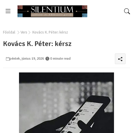
Főoldal
Vers
Kovács K. Péter: kérsz
Kovács K. Péter: kérsz
péntek, június 19, 2026
0 minute read
0