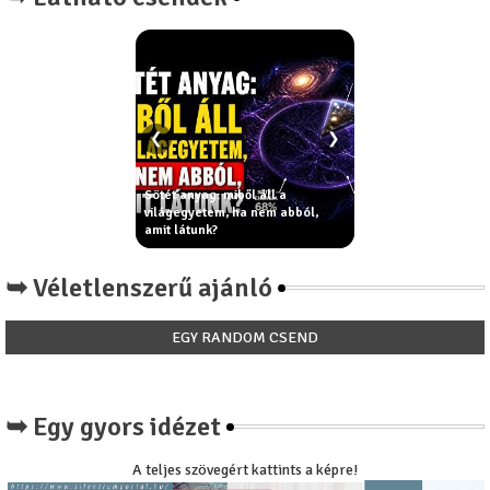
❮
❯
 menni az időben? A
Sötét anyag: miből áll a
Hányféle módon árt 
álasza meglepőbb,
világegyetem, ha nem abból,
telefonod, amíg alszo
amit látunk?
nem beszél róla senk
➥ Véletlenszerű ajánló
EGY RANDOM CSEND
➥ Egy gyors idézet
A teljes szövegért kattints a képre!