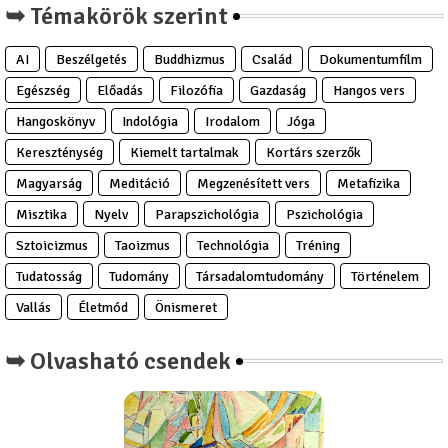
➥ Témakörök szerint
AI
Beszélgetés
Buddhizmus
Család
Dokumentumfilm
Egészség
Előadás
Filozófia
Gazdaság
Hangos vers
Hangoskönyv
Indológia
Irodalom
Jóga
Kereszténység
Kiemelt tartalmak
Kortárs szerzők
Magyarság
Meditáció
Megzenésített vers
Metafizika
Misztika
Nyelv
Parapszichológia
Pszichológia
Sztoicizmus
Taoizmus
Technológia
Tréning
Tudatosság
Tudomány
Társadalomtudomány
Történelem
Vallás
Életmód
Önismeret
➥ Olvasható csendek