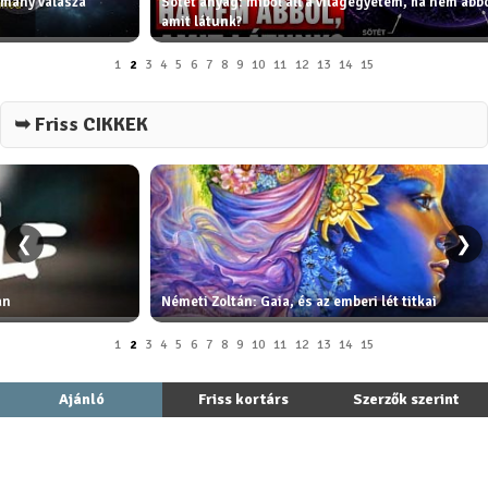
omány válasza
Sötét anyag: miből áll a világegyetem, ha nem abbó
amit látunk?
1
2
3
4
5
6
7
8
9
10
11
12
13
14
15
➥ Friss CIKKEK
❮
❯
an
Németi Zoltán: Gaia, és az emberi lét titkai
1
2
3
4
5
6
7
8
9
10
11
12
13
14
15
Ajánló
Friss kortárs
Szerzők szerint