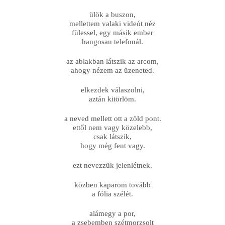
ülök a buszon,
mellettem valaki videót néz
fülessel, egy másik ember
hangosan telefonál.
az ablakban látszik az arcom,
ahogy nézem az üzeneted.
elkezdek válaszolni,
aztán kitörlöm.
a neved mellett ott a zöld pont.
ettől nem vagy közelebb,
csak látszik,
hogy még fent vagy.
ezt nevezzük jelenlétnek.
közben kaparom tovább
a fólia szélét.
alámegy a por,
a zsebemben szétmorzsolt