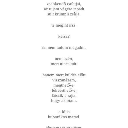
zsebkendő cafatjai,
az ujjam végére tapadt
sült krumpli zsírja.
te megint írsz.
kérsz?
én nem tudom megadni.
nem azért,
mert nincs mit.
hanem mert küldés előtt
visszanézem,
menthető-e,
félreérthető-e,
látszik-e rajta,
hogy akartam.
a fólia
buborékos marad.