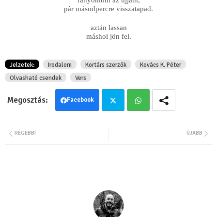
rányomom az ujjam,
pár másodpercre visszatapad.
aztán lassan
máshol jön fel.
Jelzetek:
Irodalom
Kortárs szerzők
Kovács K. Péter
Olvasható csendek
Vers
Facebook
Twit
Wha
RÉGEBBI
ÚJABB
ter
tsa
pp