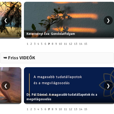
❮
❯
Kerecsényi Éva: Gondolatfolyam
1
2
3
4
5
6
7
8
9
10
11
12
13
14
15
➥ Friss VIDEÓK
❮
❯
Dr. Pál Dániel: A magasabb tudatállapotok és a
megvilágosodás
1
2
3
4
5
6
7
8
9
10
11
12
13
14
15