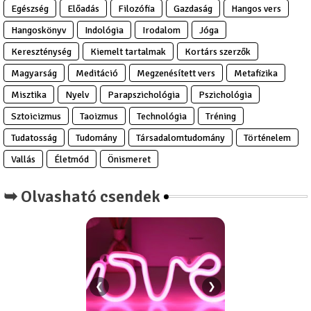
Egészség
Előadás
Filozófia
Gazdaság
Hangos vers
Hangoskönyv
Indológia
Irodalom
Jóga
Kereszténység
Kiemelt tartalmak
Kortárs szerzők
Magyarság
Meditáció
Megzenésített vers
Metafizika
Misztika
Nyelv
Parapszichológia
Pszichológia
Sztoicizmus
Taoizmus
Technológia
Tréning
Tudatosság
Tudomány
Társadalomtudomány
Történelem
Vallás
Életmód
Önismeret
➥ Olvasható csendek
❮
❯