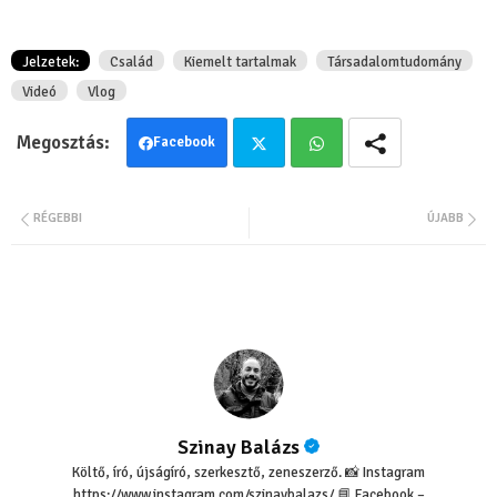
Jelzetek:
Család
Kiemelt tartalmak
Társadalomtudomány
Videó
Vlog
Facebook
Twit
Wha
RÉGEBBI
ÚJABB
ter
tsa
pp
Szinay Balázs
Költő, író, újságíró, szerkesztő, zeneszerző. 📸 Instagram
https://www.instagram.com/szinaybalazs/ 📘 Facebook –