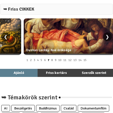
➥ Friss CIKKEK
❮
❯
lt
Dushan Lechky: Noé öröksége
1
2
3
4
5
6
7
8
9
10
11
12
13
14
15
Ajánló
Friss kortárs
Szerzők szerint
➥ Témakörök szerint
AI
Beszélgetés
Buddhizmus
Család
Dokumentumfilm