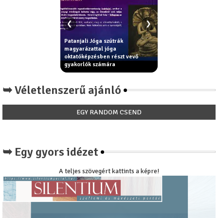
❮
❯
Patanjali Jóga szútrák
ama elvek - erkölcsi
magyarázattal jóga
Király Béla: Miért ni
elyek segítik az
oktatóképzésben részt vevő
paradicsom íze a
ást - jóga filozófia
gyakorlók számára
paradicsomnak?
➥ Véletlenszerű ajánló
EGY RANDOM CSEND
➥ Egy gyors idézet
A teljes szövegért kattints a képre!