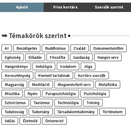
Ajánló
Friss kortárs
Szerzők szerint
➥ Témakörök szerint
AI
Beszélgetés
Buddhizmus
Család
Dokumentumfilm
Egészség
Előadás
Filozófia
Gazdaság
Hangos vers
Hangoskönyv
Indológia
Irodalom
Jóga
Kereszténység
Kiemelt tartalmak
Kortárs szerzők
Magyarság
Meditáció
Megzenésített vers
Metafizika
Misztika
Nyelv
Parapszichológia
Pszichológia
Sztoicizmus
Taoizmus
Technológia
Tréning
Tudatosság
Tudomány
Társadalomtudomány
Történelem
Vallás
Életmód
Önismeret