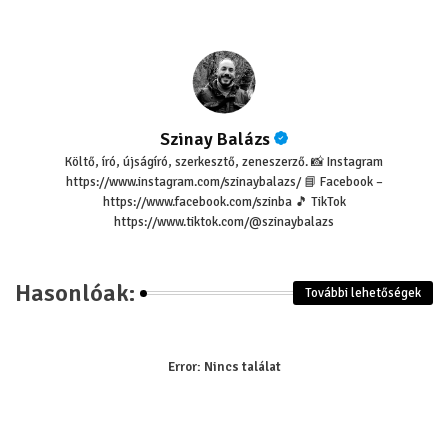
Szinay Balázs
Költő, író, újságíró, szerkesztő, zeneszerző. 📸 Instagram
https://www.instagram.com/szinaybalazs/ 📘 Facebook –
https://www.facebook.com/szinba 🎵 TikTok
https://www.tiktok.com/@szinaybalazs
Hasonlóak:
További lehetőségek
Error:
Nincs találat