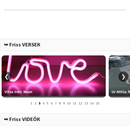
➥ Friss VERSEK
❮
❯
eon
Ur Attila: Nihil
1
2
3
4
5
6
7
8
9
10
11
12
13
14
15
➥ Friss VIDEÓK