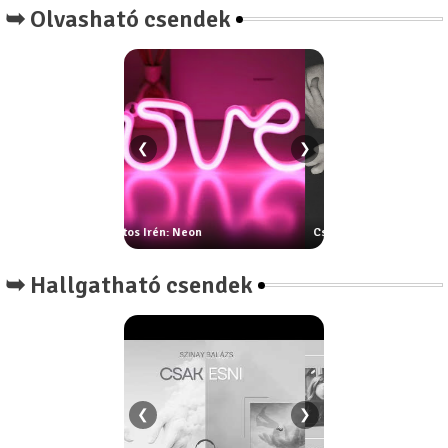
➥ Olvasható csendek
❮
❯
Neon
Csontos Márta: Fogas vers
Ur Attila: Nihil
➥ Hallgatható csendek
❮
❯