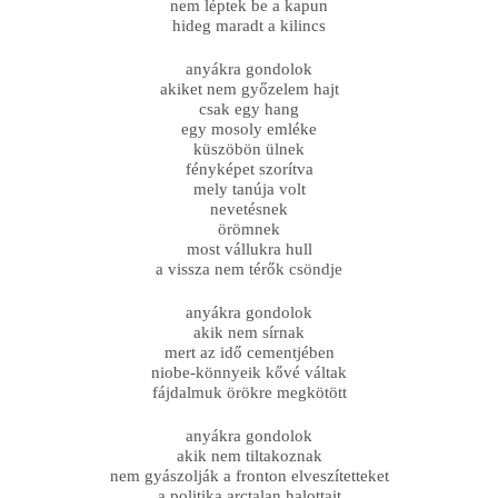
nem léptek be a kapun
hideg maradt a kilincs
anyákra gondolok
akiket nem győzelem hajt
csak egy hang
egy mosoly emléke
küszöbön ülnek
fényképet szorítva
mely tanúja volt
nevetésnek
örömnek
most vállukra hull
a vissza nem térők csöndje
anyákra gondolok
akik nem sírnak
mert az idő cementjében
niobe-könnyeik kővé váltak
fájdalmuk örökre megkötött
anyákra gondolok
akik nem tiltakoznak
nem gyászolják a fronton elveszítetteket
a politika arctalan halottait