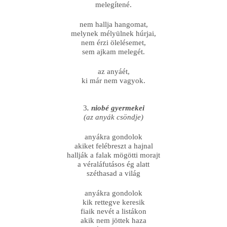
melegítené.
nem hallja hangomat,
melynek mélyülnek húrjai,
nem érzi ölelésemet,
sem ajkam melegét.
az anyáét,
ki már nem vagyok.
3
. niobé gyermekei
(az anyák csöndje)
anyákra gondolok
akiket felébreszt a hajnal
hallják a falak mögötti morajt
a véraláfutásos ég alatt
széthasad a világ
anyákra gondolok
kik rettegve keresik
fiaik nevét a listákon
akik nem jöttek haza