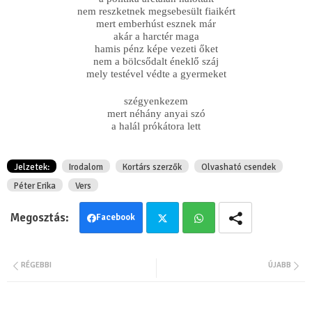
nem reszketnek megsebesült fiaikért
mert emberhúst esznek már
akár a harctér maga
hamis pénz képe vezeti őket
nem a bölcsődalt éneklő száj
mely testével védte a gyermeket
szégyenkezem
mert néhány anyai szó
a halál prókátora lett
Jelzetek:
Irodalom
Kortárs szerzők
Olvasható csendek
Péter Erika
Vers
Facebook
Twit
Wha
RÉGEBBI
ÚJABB
ter
tsa
pp