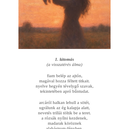
1. látomás
(a visszatérés álma)
fiam belép az ajtón,
magával hozza féltett titkait.
nyelve hegyén tévelygő szavak,
tekintetében apró bűntudat.
arcáról halkan lehull a sötét,
ugrálunk az ég kalapja alatt,
nevetés trillái töltik be a teret.
a rózsák nyílni kezdenek,
madarak köröznek
alabástrom-fényben.