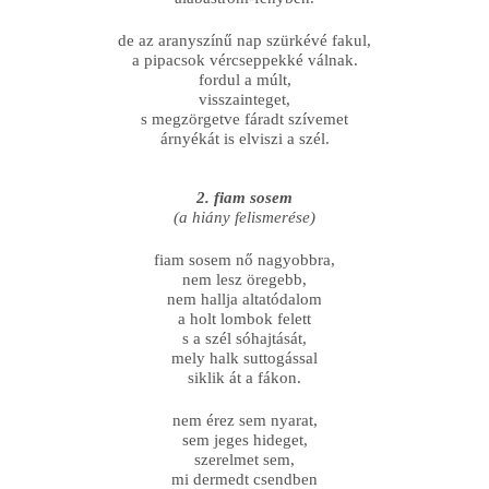
de az aranyszínű nap szürkévé fakul,
a pipacsok vércseppekké válnak.
fordul a múlt,
visszainteget,
s megzörgetve fáradt szívemet
árnyékát is elviszi a szél.
2. fiam sosem
(a hiány felismerése)
fiam sosem nő nagyobbra,
nem lesz öregebb,
nem hallja altatódalom
a holt lombok felett
s a szél sóhajtását,
mely halk suttogással
siklik át a fákon.
nem érez sem nyarat,
sem jeges hideget,
szerelmet sem,
mi dermedt csendben