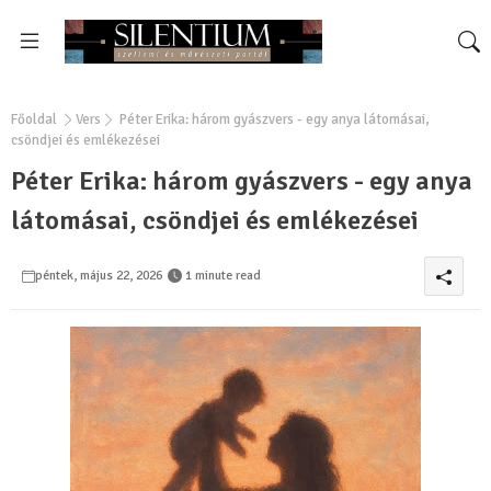
Főoldal
Vers
Péter Erika: három gyászvers - egy anya látomásai,
csöndjei és emlékezései
Péter Erika: három gyászvers - egy anya
látomásai, csöndjei és emlékezései
péntek, május 22, 2026
1 minute read
0