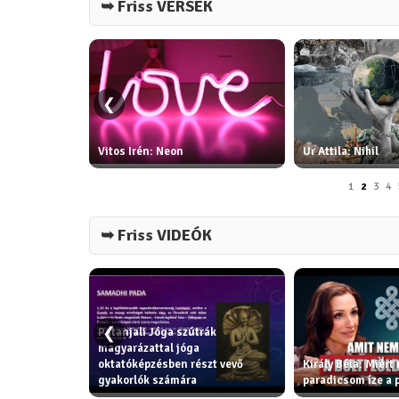
➥ Friss VERSEK
❮
ottya:
Vitos Irén: Neon
Ur Attila: Nihil
1
2
3
4
➥ Friss VIDEÓK
❮
Patanjali Jóga szútrák
k - erkölcsi
magyarázattal jóga
gítik az
oktatóképzésben részt vevő
Király Béla: Miért
ga filozófia
gyakorlók számára
paradicsom íze a