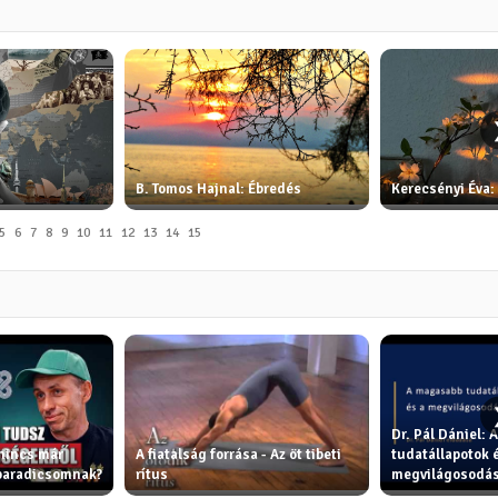
B. Tomos Hajnal: Ébredés
Kerecsényi Éva:
5
6
7
8
9
10
11
12
13
14
15
Dr. Pál Dániel:
 nincs már
A fiatalság forrása - Az öt tibeti
tudatállapotok e
 paradicsomnak?
rítus
megvilágosodá