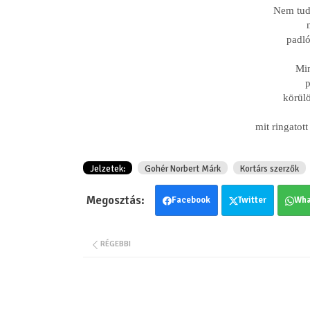
Nem tud
padló
Min
p
körülö
mit ringatot
Jelzetek:
Gohér Norbert Márk
Kortárs szerzők
Facebook
Twitter
Wha
RÉGEBBI