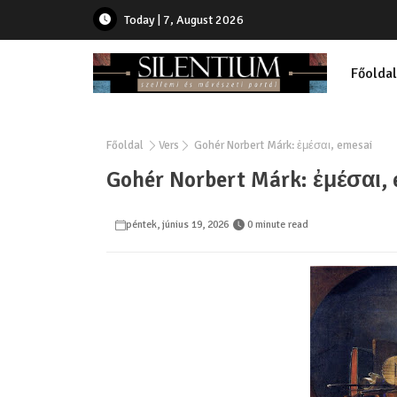
Today | 7, August 2026
Főoldal
Főoldal
Vers
Gohér Norbert Márk: ἐμέσαι, emesai
Gohér Norbert Márk: ἐμέσαι,
péntek, június 19, 2026
0 minute read