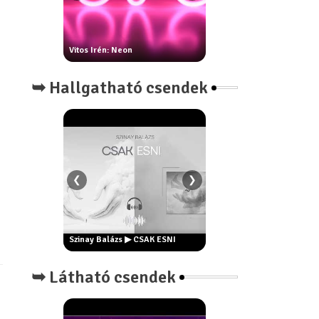
rottya:
Vitos Irén: Neon
Csontos Márta: Fogas vers
➥ Hallgatható csendek
❮
❯
i vagyok én?
yenes ösvény
Szinay Balázs ▶ Este // pop
Szinay Balázs ▶ CSAK ESNI
remake
➥ Látható csendek