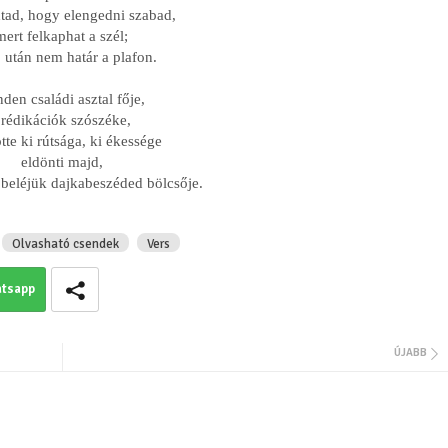
tad, hogy elengedni szabad,
mert felkaphat a szél;
Jusztin-Horváth Do
 után nem határ a plafon.
Vesszőhiba
den családi asztal fője,
rédikációk szószéke,
tte ki rútsága, ki ékessége
eldönti majd,
t beléjük dajkabeszéded bölcsője.
Olvasható csendek
Vers
tsapp
Ramana Maharsi: K
(Részlet A nyíleg
című könyvből)
ÚJABB