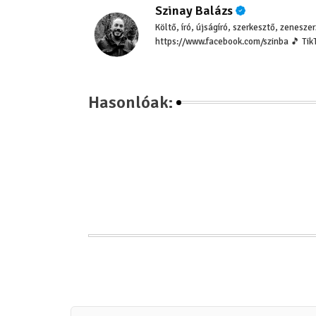
Szinay Balázs
Költő, író, újságíró, szerkesztő, zenesz
https://www.facebook.com/szinba 🎵 Tik
Hasonlóak: