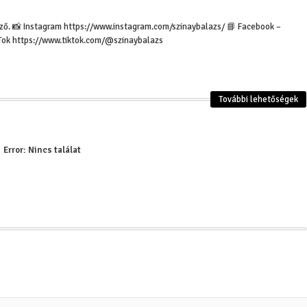
erző. 📸 Instagram https://www.instagram.com/szinaybalazs/ 📘 Facebook –
Tok https://www.tiktok.com/@szinaybalazs
Jama és nijama elv
tanítások, melyek s
További lehetőségek
önmegvalósítást - j
Error:
Nincs találat