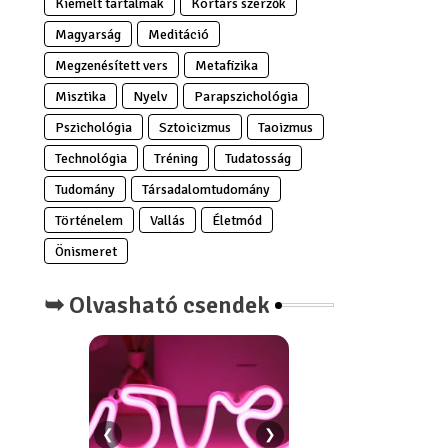
Kiemelt tartalmak
Kortárs szerzők
Magyarság
Meditáció
Megzenésített vers
Metafizika
Misztika
Nyelv
Parapszichológia
Pszichológia
Sztoicizmus
Taoizmus
Technológia
Tréning
Tudatosság
Tudomány
Társadalomtudomány
Történelem
Vallás
Életmód
Önismeret
➥ Olvasható csendek
❮
❯