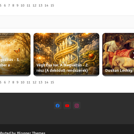
5
6
7
8
9
10
11
12
13
14
15
gváltás - 3.
mber a
Végh Éva Ive: A Megváltás - 2.
rész (A dekódolt rendszerek)
Dushan Lechky:
5
6
7
8
9
10
11
12
13
14
15
ributed by
Blogger Themes