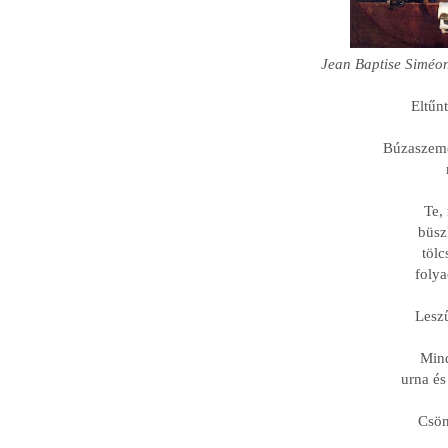
Jean Baptise Siméon
Eltűnt
Búzaszemek
Te,
büsz
tölc
folya
Leszű
Mind
urna és
Csön