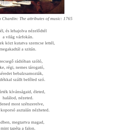
 Chardin: The attributes of music: 1765
él, és lehajolva nézelődtél
a világ várfokán.
 közt kutatva szemcse lettél,
megakadtál a szitán.
 recsegő rádióban szóló,
ke, régi, nemes tárogató,
séredet bebalzsamozták,
dékkal szállt belőled szó.
rték kívánságaid, életed,
halálod, nézeted.
ened most szétszerelve,
 koporsó asztalán nézheted.
dben, megtartva magad,
mint tapéta a falon.