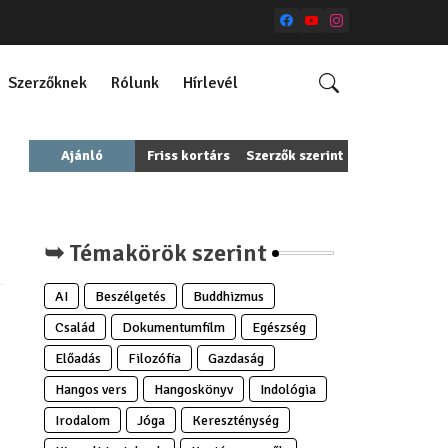
Szerzőknek
Rólunk
Hírlevél
Ajánló
Friss kortárs
Szerzők szerint
➥ Témakörök szerint
AI
Beszélgetés
Buddhizmus
Család
Dokumentumfilm
Egészség
Előadás
Filozófia
Gazdaság
Hangos vers
Hangoskönyv
Indológia
Irodalom
Jóga
Kereszténység