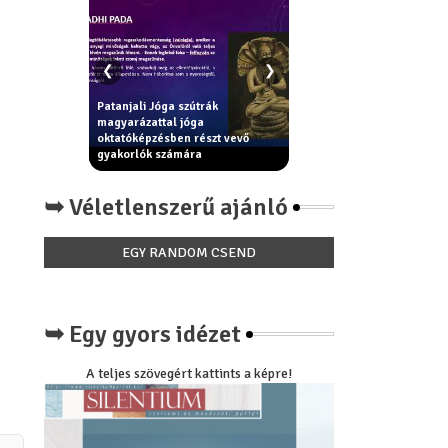
❮
❯
Patanjali Jóga szútrák
ek - erkölcsi
magyarázattal jóga
Király Béla: Miért nincs má
egítik az
oktatóképzésben részt vevő
paradicsom íze a
óga filozófia
gyakorlók számára
paradicsomnak?
➥ Véletlenszerű ajánló
EGY RANDOM CSEND
➥ Egy gyors idézet
A teljes szövegért kattints a képre!