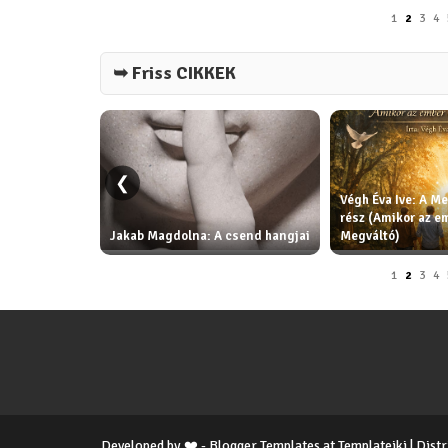
1
2
3
4
➥ Friss CIKKEK
❮
Végh Éva Ive: A Me
rész (Amikor az e
Jakab Magdolna: A csend hangjai
Megváltó)
1
2
3
4
Developed by ❤️ -
Blogger Templates
at Templateiki | Dist