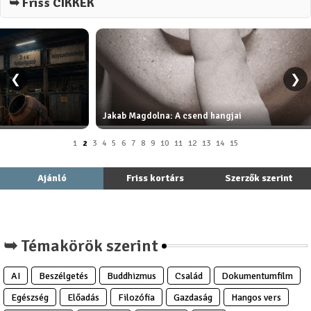
➥ Friss CIKKEK
❮
❯
Végh Éva Ive: A Megvá
agdolna: A csend hangjai
Megváltó)
1
2
3
4
5
6
7
8
9
10
11
12
13
14
15
Ajánló
Friss kortárs
Szerzők szerint
➥ Témakörök szerint
AI
Beszélgetés
Buddhizmus
Család
Dokumentumfilm
Egészség
Előadás
Filozófia
Gazdaság
Hangos vers