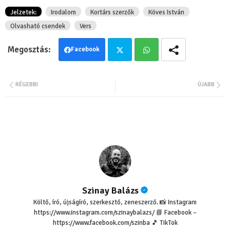
Jelzetek:
Irodalom
Kortárs szerzők
Köves István
Olvasható csendek
Vers
Facebook
Twit
Wha
RÉGEBBI
ÚJABB
ter
tsa
pp
Szinay Balázs
Költő, író, újságíró, szerkesztő, zeneszerző. 📸 Instagram
https://www.instagram.com/szinaybalazs/ 📘 Facebook –
https://www.facebook.com/szinba 🎵 TikTok