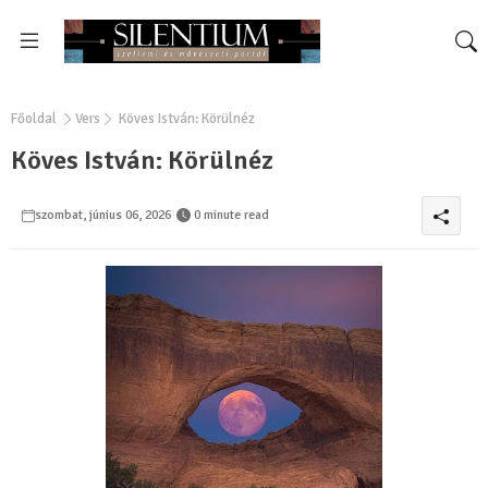
Főoldal
Vers
Köves István: Körülnéz
Köves István: Körülnéz
szombat, június 06, 2026
0 minute read
0