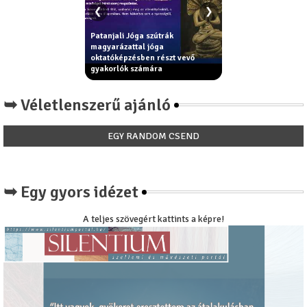
❮
❯
Patanjali Jóga szútrák
 erkölcsi
magyarázattal jóga
Király Béla: Miért nincs már
ik az
oktatóképzésben részt vevő
paradicsom íze a
filozófia
gyakorlók számára
paradicsomnak?
➥ Véletlenszerű ajánló
EGY RANDOM CSEND
➥ Egy gyors idézet
A teljes szövegért kattints a képre!