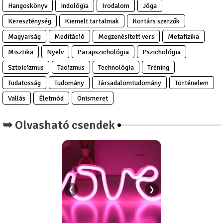
Hangoskönyv
Indológia
Irodalom
Jóga
Kereszténység
Kiemelt tartalmak
Kortárs szerzők
Magyarság
Meditáció
Megzenésített vers
Metafizika
Misztika
Nyelv
Parapszichológia
Pszichológia
Sztoicizmus
Taoizmus
Technológia
Tréning
Tudatosság
Tudomány
Társadalomtudomány
Történelem
Vallás
Életmód
Önismeret
➥ Olvasható csendek
❮
❯