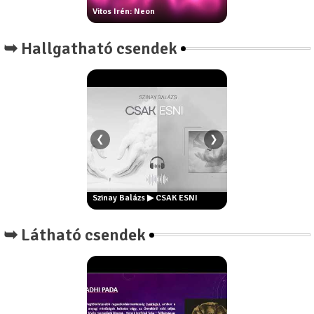
Vitos Irén: Neon
Csontos Márta: Fogas vers
U
➥ Hallgatható csendek
❮
❯
én?
ny
Szinay Balázs ▶ Este // pop
Szinay Balázs ▶ CSAK ESNI
remake
➥ Látható csendek